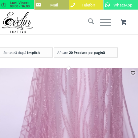
Luni-Vineri:
Mail
Telefon
WhatsApp
08.00 - 16.00
Sortează după
Implicit
Afisare
20 Produse pe pagină