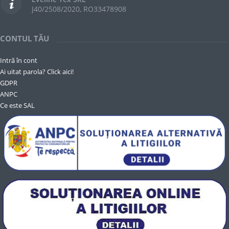
J40/2508/2020, RO33478908
CONTUL TĂU
Intră în cont
Ai uitat parola? Click aici!
GDPR
ANPC
Ce este SAL