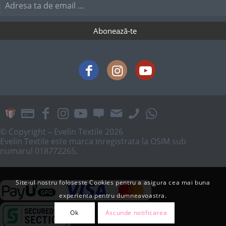
© Copyright – Evelin Textile 2026
Evelin Textile este marca inregistrata la OSIM sub
numarul 018772265.
Site-ul nostru foloseste Cookies pentru a asigura cea mai buna
experienta pentru dumneavoastra.
Ok
Ascunde notificarea