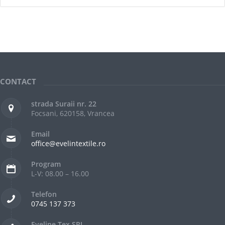
CONTACT
strada Suraii nr. 22
Focsani, 620158, Vrancea
Email
office@evelintextile.ro
Program
L-V: 08.00 – 16.00
Telefon
0745 137 373
Eveline Tex SRL