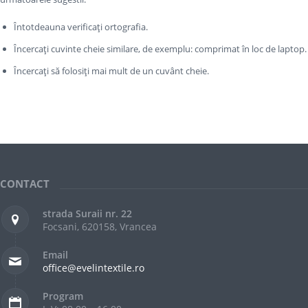
Întotdeauna verificați ortografia.
Încercați cuvinte cheie similare, de exemplu: comprimat în loc de laptop.
Încercați să folosiți mai mult de un cuvânt cheie.
CONTACT
strada Suraii nr. 22
Focsani, 620158, Vrancea
Email
office@evelintextile.ro
Program