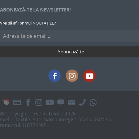
ABONEAZĂ-TE LA NEWSLETTER!
Vrei să afli primul NOUTĂȚILE?
© Copyright – Evelin Textile 2026
Evelin Textile este marca inregistrata la OSIM sub
numarul 018772265.