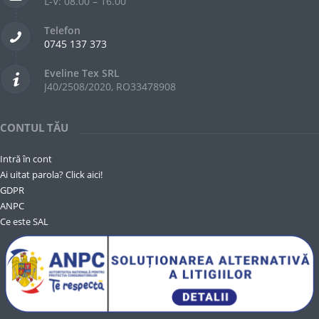
L-V: 08.00 – 16.00
Telefon
0745 137 373
Eveline Tex SRL
J40/2508/2020, RO33478908
CONTUL TĂU
Intră în cont
Ai uitat parola? Click aici!
GDPR
ANPC
Ce este SAL