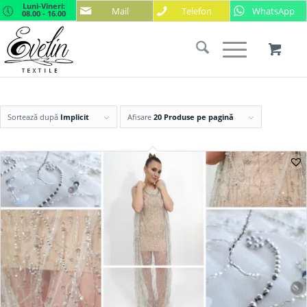
Luni-Vineri:
Mail
Telefon
WhatsApp
08.00 - 16.00
Sortează după
Implicit
Afisare
20 Produse pe pagină