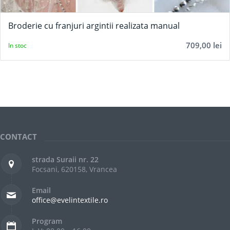
Broderie cu franjuri argintii realizata manual
709,00
lei
In stoc
CONTACT
strada Suraii nr. 22
Focsani, 620158, Vrancea
Email
office@evelintextile.ro
Program