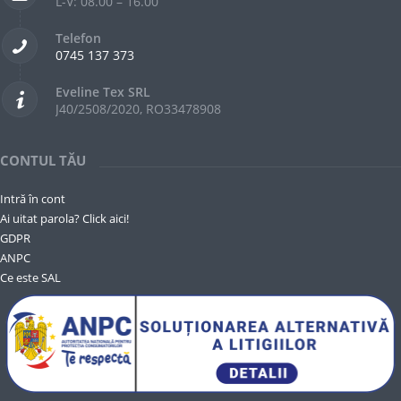
L-V: 08.00 – 16.00
Telefon
0745 137 373
Eveline Tex SRL
J40/2508/2020, RO33478908
CONTUL TĂU
Intră în cont
Ai uitat parola? Click aici!
GDPR
ANPC
Ce este SAL