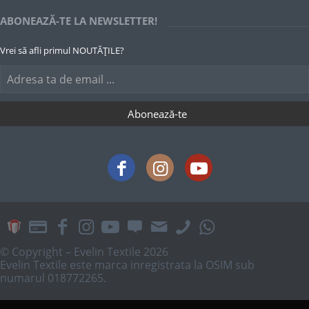
ABONEAZĂ-TE LA NEWSLETTER!
Vrei să afli primul NOUTĂȚILE?
© Copyright – Evelin Textile 2026
Evelin Textile este marca inregistrata la OSIM sub
numarul 018772265.