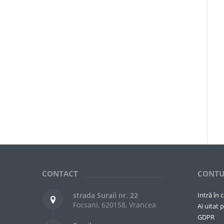
CONTACT
CONTU
strada Suraii nr. 22
Intră în 
Focsani, 620158, Vrancea
Ai uitat p
GDPR