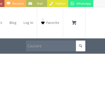
be
Recenzii
Mail
Telefon
WhatsApp
ct
Blog
Log In
Favorite