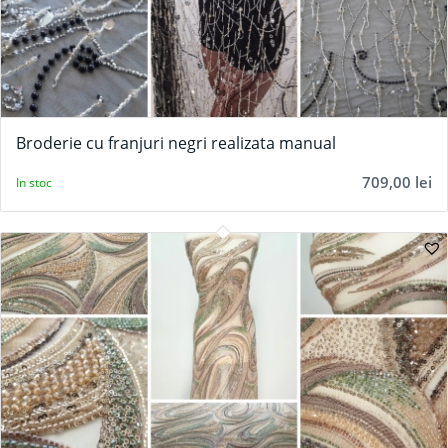
Broderie cu franjuri negri realizata manual
709,00
lei
In stoc