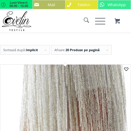
Luni-Vineri:
Mail
Telefon
WhatsApp
08.00 - 16.00
Sortează după
Implicit
Afisare
20 Produse pe pagină