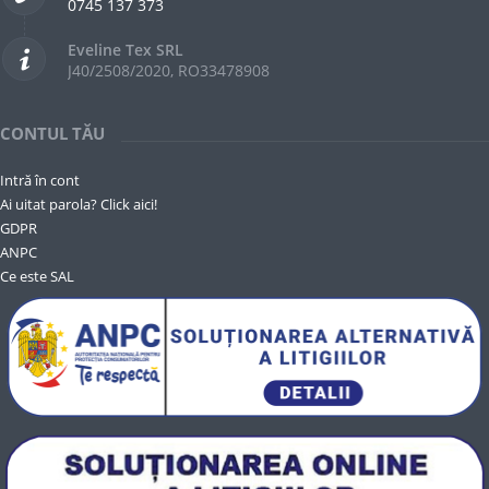
0745 137 373
Eveline Tex SRL
J40/2508/2020, RO33478908
CONTUL TĂU
Intră în cont
Ai uitat parola? Click aici!
GDPR
ANPC
Ce este SAL