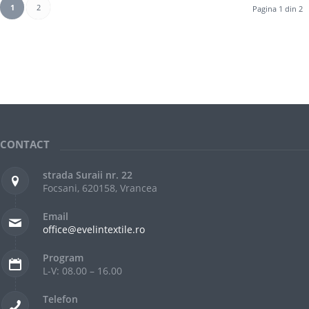
1
2
Pagina 1 din 2
CONTACT
strada Suraii nr. 22
Focsani, 620158, Vrancea
Email
office@evelintextile.ro
Program
L-V: 08.00 – 16.00
Telefon