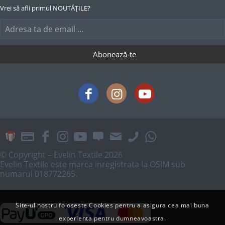
Vrei să afli primul NOUTĂȚILE?
© Copyright – Evelin Textile 2026
Evelin Textile este marca inregistrata la OSIM sub
numarul 018772265.
Site-ul nostru foloseste Cookies pentru a asigura cea mai buna
experienta pentru dumneavoastra.