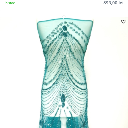
893,00
lei
In stoc