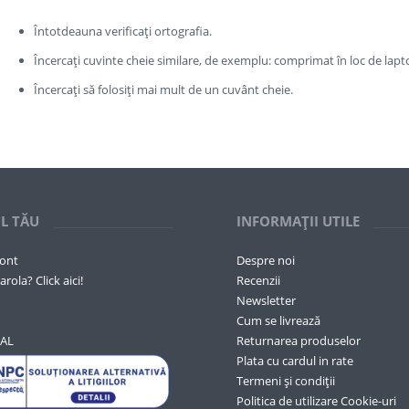
Întotdeauna verificați ortografia.
Încercați cuvinte cheie similare, de exemplu: comprimat în loc de lapt
Încercați să folosiți mai mult de un cuvânt cheie.
L TĂU
INFORMAȚII UTILE
cont
Despre noi
arola? Click aici!
Recenzii
Newsletter
Cum se livrează
SAL
Returnarea produselor
Plata cu cardul in rate
Termeni și condiții
Politica de utilizare Cookie-uri