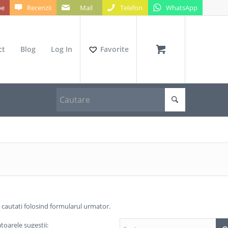
be
Recenzii
Mail
Telefon
WhatsApp
ct
Blog
Log In
Favorite
a cautati folosind formularul urmator.
toarele sugestii: