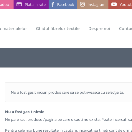
Cadou
Plata in rate
Facebook
Instagram
Youtu
ea materialelor
Ghidul fibrelor textile
Despre noi
Conta
Nu a fost găsit niciun produs care să se potrivească cu selecția ta.
Nu a fost gasit nimic
Ne pare rau, produsul/pagina pe care o cauti nu exista. Poate incercati s
Pentru cele mai bune rezultate in căutare, incercati sa tineti cont de urma