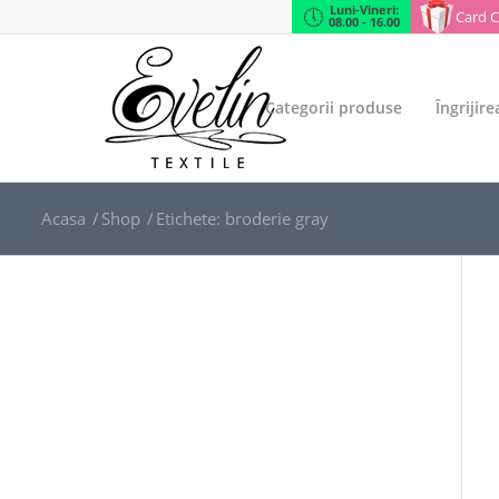
Luni-Vineri:
Card 
08.00 - 16.00
Categorii produse
Îngrijir
Acasa
/
Shop
/
Etichete: broderie gray