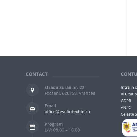
CONTACT
CONTU
strada Suraii nr. 22
Intră în 
Focsani, 620158, Vrancea
Ai uitat p
GDPR
Email
ANPC
office@evelintextile.ro
Ce este 
Program
L-V: 08.00 – 16.00