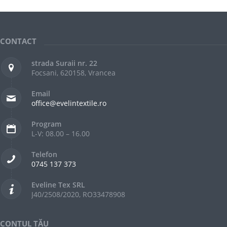
CONTACT
strada Suraii nr. 22
Focsani, 620158, Vrancea
Email
office@evelintextile.ro
Program
L-V: 08.00 – 16.00
Telefon
0745 137 373
Eveline Tex SRL
J40/2508/2020, RO33478908
CONTUL TĂU