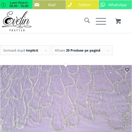
Luni-Vineri:
Mail
Telefon
WhatsApp
08.00 - 16.00
Sortează după
Implicit
Afisare
20 Produse pe pagină