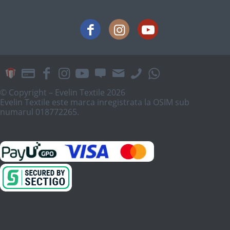
© Copyright – Evelin Textile 2026
Evelin Textile este marca inregistrata la OSIM sub
numarul 018772265.