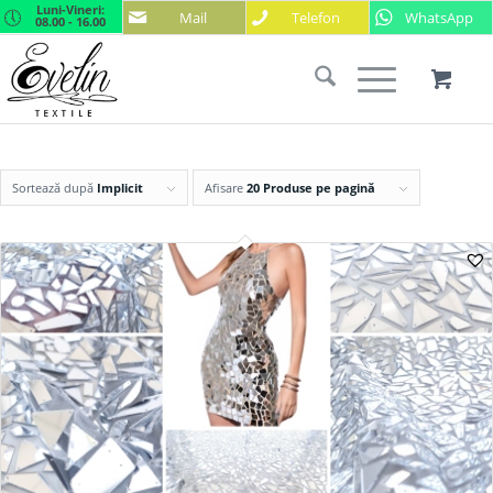
Luni-Vineri:
Mail
Telefon
WhatsApp
08.00 - 16.00
Sortează după
Implicit
Afisare
20 Produse pe pagină