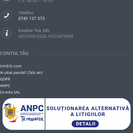
L-V: 08.00 – 16.00
Telefon
0745 137 373
Eveline Tex SRL
J40/2508/2020, RO33478908
CONTUL TĂU
Intră în cont
Ai uitat parola? Click aici!
GDPR
ANPC
Ce este SAL