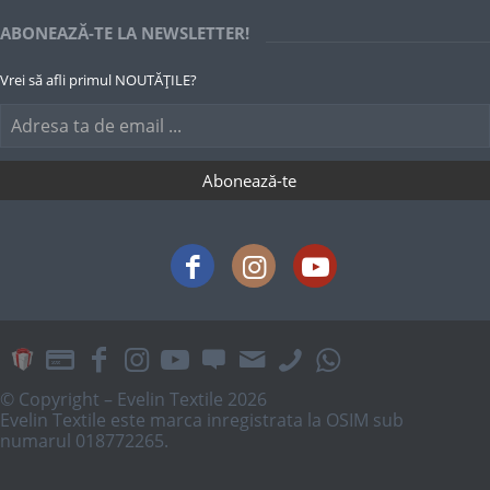
ABONEAZĂ-TE LA NEWSLETTER!
Vrei să afli primul NOUTĂȚILE?
© Copyright – Evelin Textile 2026
Evelin Textile este marca inregistrata la OSIM sub
numarul 018772265.