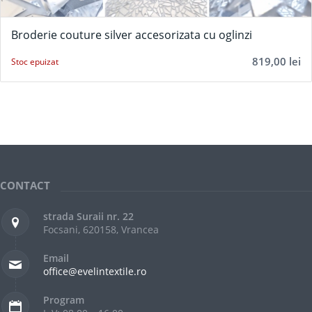
Broderie couture silver accesorizata cu oglinzi
819,00
lei
Stoc epuizat
CONTACT
strada Suraii nr. 22
Focsani, 620158, Vrancea
Email
office@evelintextile.ro
Program