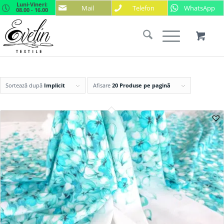
Luni-Vineri:
Mail
Telefon
WhatsApp
08.00 - 16.00
Sortează după
Implicit
Afisare
20 Produse pe pagină