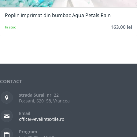
Poplin imprimat din bumbac Aqua Petals Rain
163,00
lei
In stoc
CONTACT
strada Suraii nr. 22
Focsani, 620158, Vrancea
Email
office@evelintextile.ro
Program