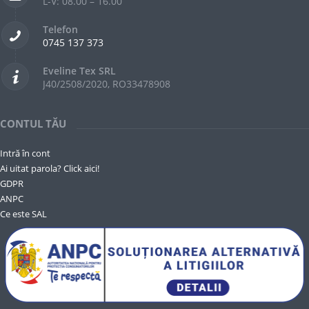
L-V: 08.00 – 16.00
Telefon
0745 137 373
Eveline Tex SRL
J40/2508/2020, RO33478908
CONTUL TĂU
Intră în cont
Ai uitat parola? Click aici!
GDPR
ANPC
Ce este SAL