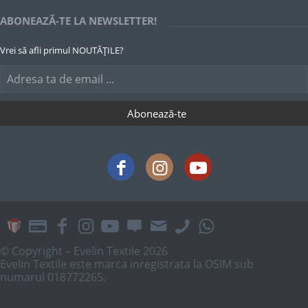
ABONEAZĂ-TE LA NEWSLETTER!
Vrei să afli primul NOUTĂȚILE?
© Copyright – Evelin Textile 2026
Evelin Textile este marca inregistrata la OSIM sub
numarul 018772265.