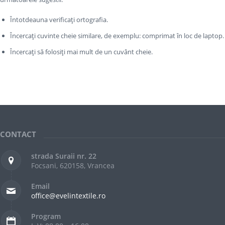
Întotdeauna verificați ortografia.
Încercați cuvinte cheie similare, de exemplu: comprimat în loc de laptop.
Încercați să folosiți mai mult de un cuvânt cheie.
CONTACT
strada Suraii nr. 22
Focsani, 620158, Vrancea
Email
office@evelintextile.ro
Program