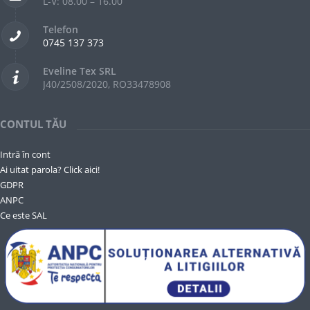
L-V: 08.00 – 16.00
Telefon
0745 137 373
Eveline Tex SRL
J40/2508/2020, RO33478908
CONTUL TĂU
Intră în cont
Ai uitat parola? Click aici!
GDPR
ANPC
Ce este SAL