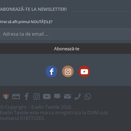
ABONEAZĂ-TE LA NEWSLETTER!
Vrei să afli primul NOUTĂȚILE?
© Copyright – Evelin Textile 2026
Evelin Textile este marca inregistrata la OSIM sub
numarul 018772265.