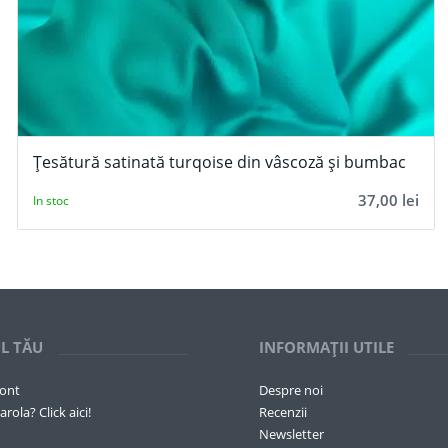
Țesătură satinată turqoise din vâscoză și bumbac
37,00
lei
In stoc
L TĂU
INFORMAȚII UTILE
cont
Despre noi
arola? Click aici!
Recenzii
Newsletter