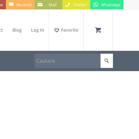
be
Recenzii
Mail
Telefon
WhatsApp
ct
Blog
Log In
Favorite