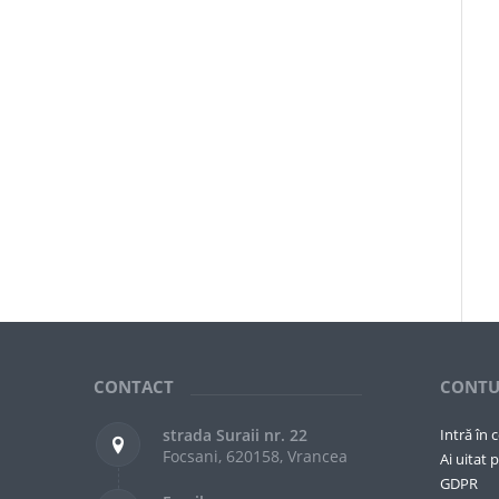
CONTACT
CONTU
strada Suraii nr. 22
Intră în 
Focsani, 620158, Vrancea
Ai uitat p
GDPR