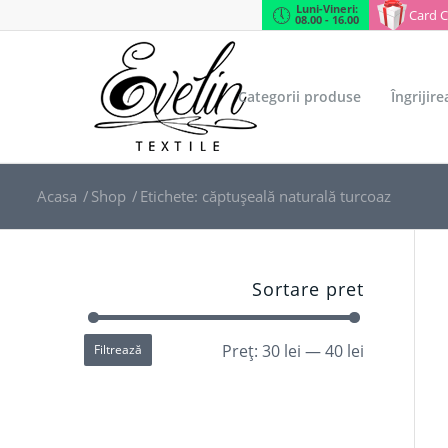
Luni-Vineri:
Card 
08.00 - 16.00
Categorii produse
Îngrijir
Acasa
/
Shop
/
Etichete: căptușeală naturală turcoaz
Sortare pret
Preț:
30 lei
—
40 lei
Filtrează