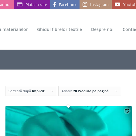
Cadou
Plata in rate
Facebook
Instagram
Youtu
ea materialelor
Ghidul fibrelor textile
Despre noi
Conta
Sortează după
Implicit
Afisare
20 Produse pe pagină