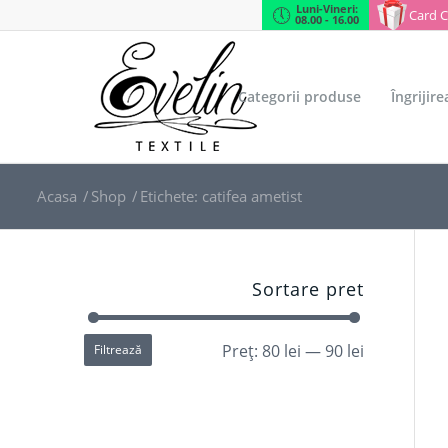
Luni-Vineri:
Card 
08.00 - 16.00
Categorii produse
Îngrijir
Acasa
/
Shop
/
Etichete: catifea ametist
Sortare pret
Preț:
80 lei
—
90 lei
Filtrează