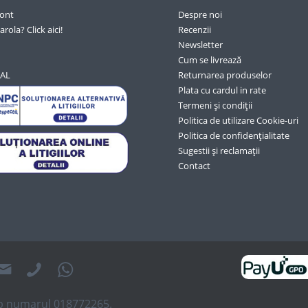
cont
Despre noi
arola? Click aici!
Recenzii
Newsletter
Cum se livrează
SAL
Returnarea produselor
Plata cu cardul in rate
Termeni și condiții
Politica de utilizare Cookie-uri
Politica de confidențialitate
Sugestii și reclamații
Contact
sub numarul 018772265.