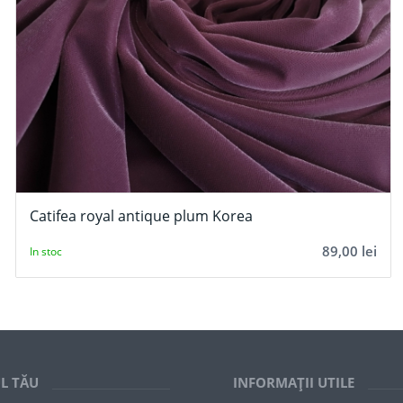
Catifea royal antique plum Korea
89,00
lei
In stoc
L TĂU
INFORMAȚII UTILE