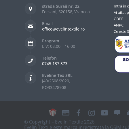
strada Suraii nr. 22
Intră în 
Focsani, 620158, Vrancea
Ai uitat p
GDPR
Email
ANPC
office@evelintextile.ro
Ce este 
Program
L-V: 08.00 – 16.00
Telefon
0745 137 373
Eveline Tex SRL
J40/2508/2020,
RO33478908
© Copyright – Evelin Textile 2026
Evelin Textile este marca inregistrata la OSIM 