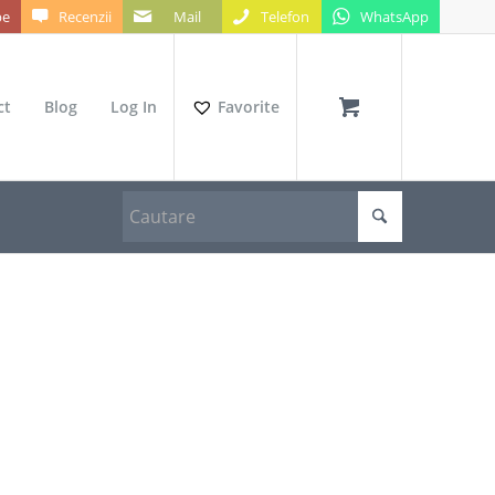
be
Recenzii
Mail
Telefon
WhatsApp
ct
Blog
Log In
Favorite