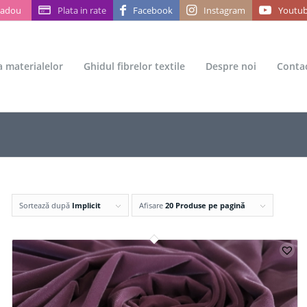
Cadou
Plata in rate
Facebook
Instagram
Youtu
ea materialelor
Ghidul fibrelor textile
Despre noi
Conta
Sortează după
Implicit
Afisare
20 Produse pe pagină