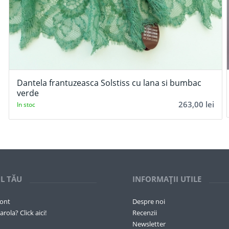
Dantela frantuzeasca Solstiss cu lana si bumbac
verde
263,00
lei
In stoc
L TĂU
INFORMAȚII UTILE
cont
Despre noi
arola? Click aici!
Recenzii
Newsletter