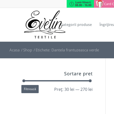
Luni-Vineri:
Card 
08.00 - 16.00
Categorii produse
Îngrijir
Acasa
/
Shop
/
Etichete: Dantela frantuzeasca verde
Sortare pret
Preț:
30 lei
—
270 lei
Filtrează