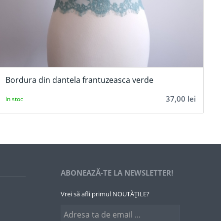
Bordura din dantela frantuzeasca verde
37,00
lei
In stoc
ABONEAZĂ-TE LA NEWSLETTER!
Vrei să afli primul NOUTĂȚILE?