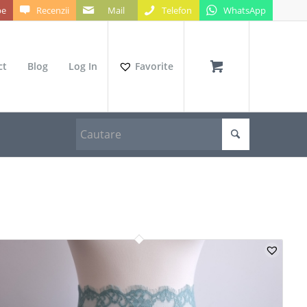
be
Recenzii
Mail
Telefon
WhatsApp
ct
Blog
Log In
Favorite