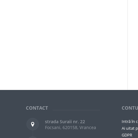
CONTACT
CONTU
strada Suraii nr. 22
Intră în 
Focsani, 620158, Vrancea
Ai uitat p
GDPR