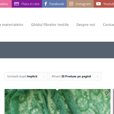
Cadou
Plata in rate
Facebook
Instagram
Youtu
ea materialelor
Ghidul fibrelor textile
Despre noi
Conta
Sortează după
Implicit
Afisare
20 Produse pe pagină