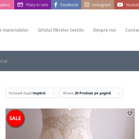
Cadou
Plata in rate
Facebook
Instagram
Youtu
ea materialelor
Ghidul fibrelor textile
Despre noi
Conta
izat
Sortează după
Implicit
Afisare
20 Produse pe pagină
SALE