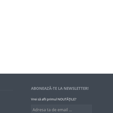
.
ABONEAZĂ-TE LA NEWSLETTER!
Vrei să afli primul NOUTĂȚILE?