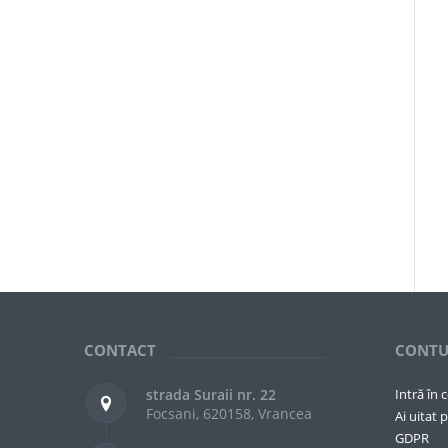
CONTACT
CONTU
strada Suraii nr. 22
Intră în 
Focsani, 620158, Vrancea
Ai uitat p
GDPR