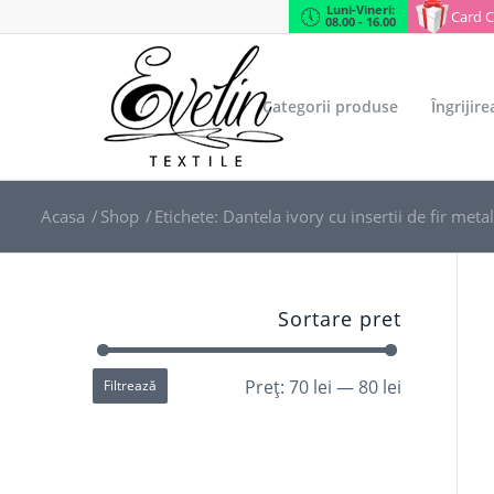
Luni-Vineri:
Card 
08.00 - 16.00
Categorii produse
Îngrijir
Acasa
/
Shop
/
Etichete: Dantela ivory cu insertii de fir metal
Sortare pret
Preț:
70 lei
—
80 lei
Filtrează