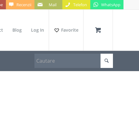
be
Recenzii
Mail
Telefon
WhatsApp
ct
Blog
Log In
Favorite