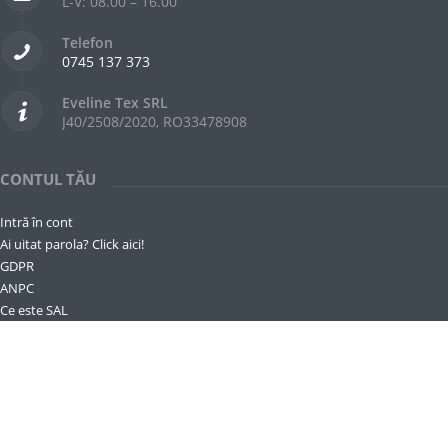
L-V: 08.00 – 16.00
Telefon
0745 137 373
Eveline Tex SRL
J40/2508/2020, RO33478908
CONTUL TĂU
Intră în cont
Ai uitat parola? Click aici!
GDPR
ANPC
Ce este SAL