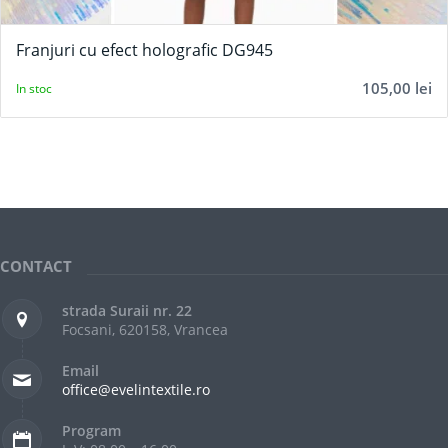
5.00
Franjuri cu efect holografic DG945
105,00
lei
In stoc
CONTACT
strada Suraii nr. 22
Focsani, 620158, Vrancea
Email
office@evelintextile.ro
Program