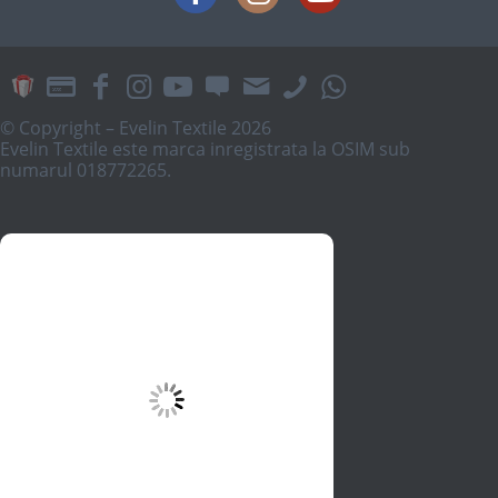
© Copyright – Evelin Textile 2026
Evelin Textile este marca inregistrata la OSIM sub
numarul 018772265.