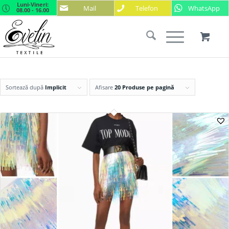
Luni-Vineri:
Mail
Telefon
WhatsApp
08.00 - 16.00
Sortează după
Implicit
Afisare
20 Produse pe pagină