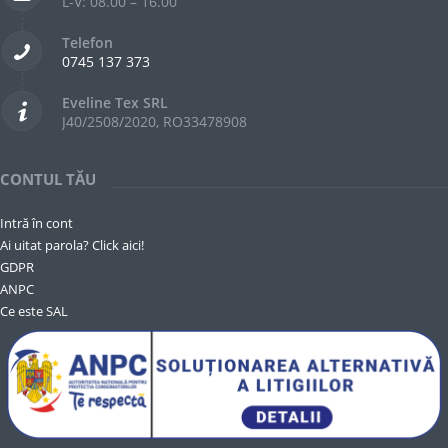
L-V: 08.00 – 16.00
Telefon
0745 137 373
Eveline Tex SRL
J40/2508/2020, RO33478908
CONTUL TĂU
Intră în cont
Ai uitat parola? Click aici!
GDPR
ANPC
Ce este SAL