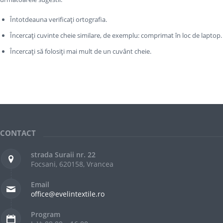
Întotdeauna verificați ortografia.
Încercați cuvinte cheie similare, de exemplu: comprimat în loc de laptop.
Încercați să folosiți mai mult de un cuvânt cheie.
CONTACT
strada Suraii nr. 22
Focsani, 620158, Vrancea
Email
office@evelintextile.ro
Program