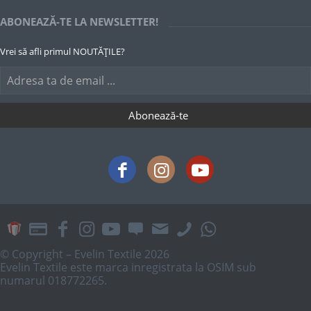
ABONEAZĂ-TE LA NEWSLETTER!
Vrei să afli primul NOUTĂȚILE?
© Copyright – Evelin Textile 2026
Evelin Textile este marca inregistrata la OSIM sub
numarul 018772265.