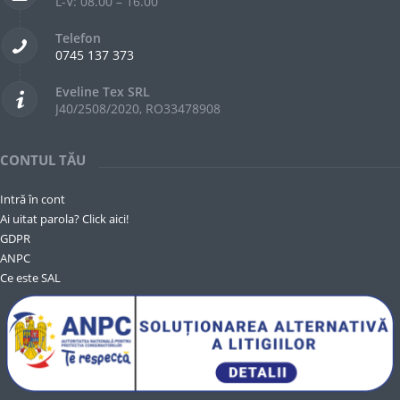
L-V: 08.00 – 16.00
Telefon
0745 137 373
Eveline Tex SRL
J40/2508/2020, RO33478908
CONTUL TĂU
Intră în cont
Ai uitat parola? Click aici!
GDPR
ANPC
Ce este SAL