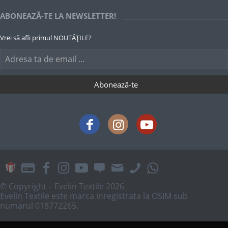
ABONEAZĂ-TE LA NEWSLETTER!
Vrei să afli primul NOUTĂȚILE?
© Copyright – Evelin Textile 2026
Evelin Textile este marca inregistrata la OSIM sub
numarul 018772265.