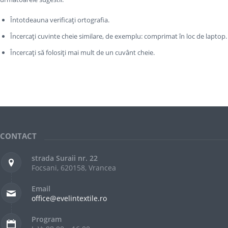
Întotdeauna verificați ortografia.
Încercați cuvinte cheie similare, de exemplu: comprimat în loc de laptop.
Încercați să folosiți mai mult de un cuvânt cheie.
CONTACT
strada Suraii nr. 22
Focsani, 620158, Vrancea
Email
office@evelintextile.ro
Program