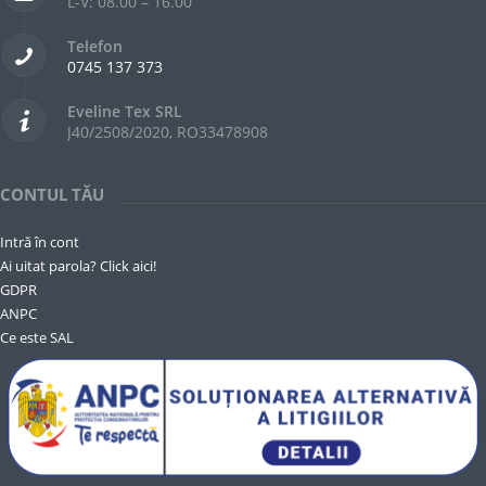
L-V: 08.00 – 16.00
Telefon
0745 137 373
Eveline Tex SRL
J40/2508/2020, RO33478908
CONTUL TĂU
Intră în cont
Ai uitat parola? Click aici!
GDPR
ANPC
Ce este SAL