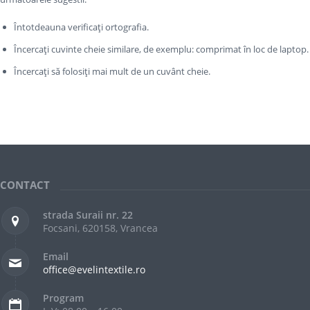
Întotdeauna verificați ortografia.
Încercați cuvinte cheie similare, de exemplu: comprimat în loc de laptop.
Încercați să folosiți mai mult de un cuvânt cheie.
CONTACT
strada Suraii nr. 22
Focsani, 620158, Vrancea
Email
office@evelintextile.ro
Program