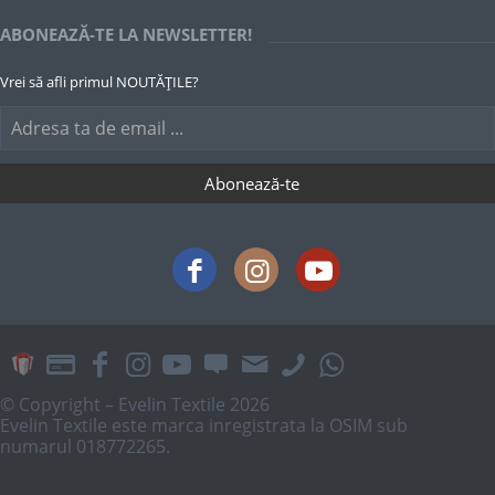
ABONEAZĂ-TE LA NEWSLETTER!
Vrei să afli primul NOUTĂȚILE?
© Copyright – Evelin Textile 2026
Evelin Textile este marca inregistrata la OSIM sub
numarul 018772265.