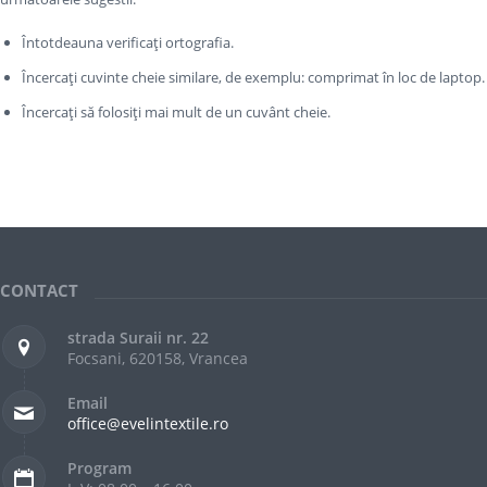
Întotdeauna verificați ortografia.
Încercați cuvinte cheie similare, de exemplu: comprimat în loc de laptop.
Încercați să folosiți mai mult de un cuvânt cheie.
CONTACT
strada Suraii nr. 22
Focsani, 620158, Vrancea
Email
office@evelintextile.ro
Program