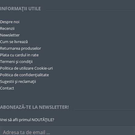
ABONEAZĂ-TE LA NEWSLETTER!
Vrei să afli primul NOUTĂȚILE?
© Copyright – Evelin Textile 2026
Evelin Textile este marca inregistrata la OSIM sub
numarul 018772265.