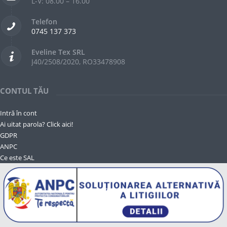
L-V: 08.00 – 16.00
Telefon
0745 137 373
Eveline Tex SRL
J40/2508/2020, RO33478908
CONTUL TĂU
Intră în cont
Ai uitat parola? Click aici!
GDPR
ANPC
Ce este SAL