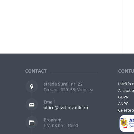
CONTACT
CONTU
strada Suraii nr. 22
Intră în 
Focsani, 620158, Vrancea
Ai uitat p
GDPR
Email
ANPC
office@evelintextile.ro
Ce este 
Program
L-V: 08.00 – 16.00