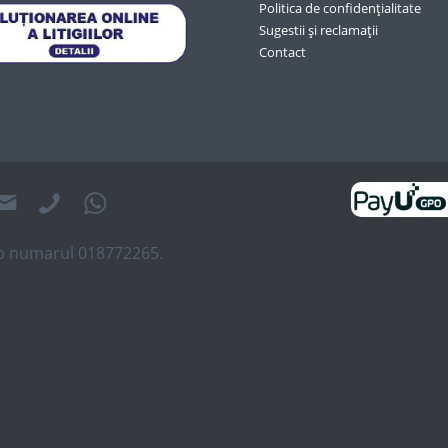
Politica de confidențialitate
Sugestii și reclamații
Contact
sub numarul 018772265.