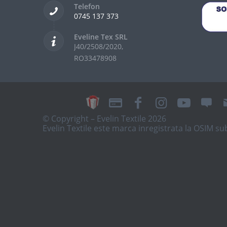
Telefon
0745 137 373
Eveline Tex SRL
J40/2508/2020,
RO33478908
© Copyright – Evelin Textile 2026
Evelin Textile este marca inregistrata la OSIM 