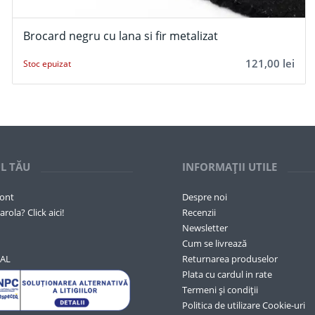
Brocard negru cu lana si fir metalizat
121,00
lei
Stoc epuizat
L TĂU
INFORMAȚII UTILE
cont
Despre noi
arola? Click aici!
Recenzii
Newsletter
Cum se livrează
SAL
Returnarea produselor
Plata cu cardul in rate
Termeni și condiții
Politica de utilizare Cookie-uri