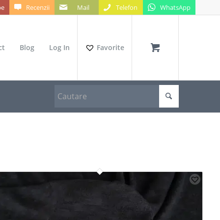
be
Recenzii
Mail
Telefon
WhatsApp
ct
Blog
Log In
Favorite