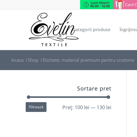
Luni-Vineri:
Card 
08.00 - 16.00
Categorii produse
Îngrijir
Acasa
/
Shop
/
Etichete: material premium pentru croitorie
Sortare pret
Preț:
100 lei
—
130 lei
Filtrează