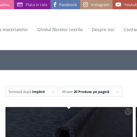
Cadou
Plata in rate
Facebook
Instagram
Youtu
ea materialelor
Ghidul fibrelor textile
Despre noi
Conta
Sortează după
Implicit
Afisare
20 Produse pe pagină