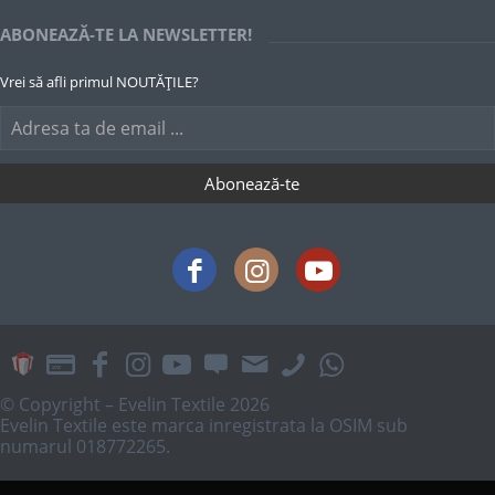
ABONEAZĂ-TE LA NEWSLETTER!
Vrei să afli primul NOUTĂȚILE?
© Copyright – Evelin Textile 2026
Evelin Textile este marca inregistrata la OSIM sub
numarul 018772265.