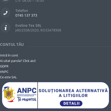
L-V: 08.00 – 16.00
Telefon
0745 137 373
Eveline Tex SRL
J40/2508/2020, RO33478908
CONTUL TĂU
Intră în cont
Ai uitat parola? Click aici!
GDPR
ANPC
Ce este SAL