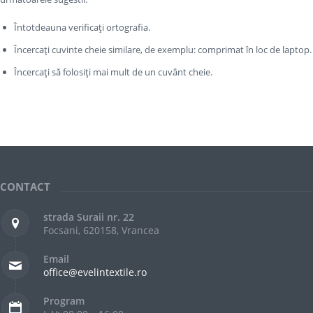
Întotdeauna verificați ortografia.
Încercați cuvinte cheie similare, de exemplu: comprimat în loc de laptop.
Încercați să folosiți mai mult de un cuvânt cheie.
CONTACT
strada Suraii nr. 22
Focsani, 620158, Vrancea
Email
office@evelintextile.ro
Program