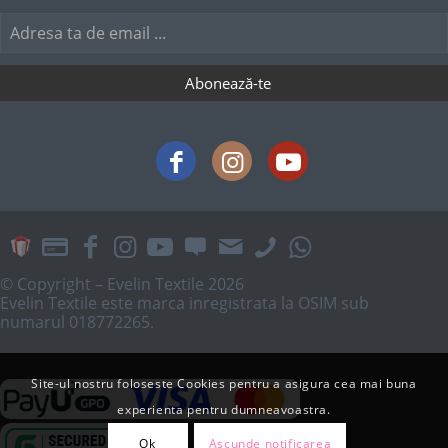
© Copyright – Evelin Textile 2026
Evelin Textile este marca inregistrata la OSIM sub
numarul 018772265.
Site-ul nostru foloseste Cookies pentru a asigura cea mai buna
experienta pentru dumneavoastra.
Ok
Ascunde notificarea