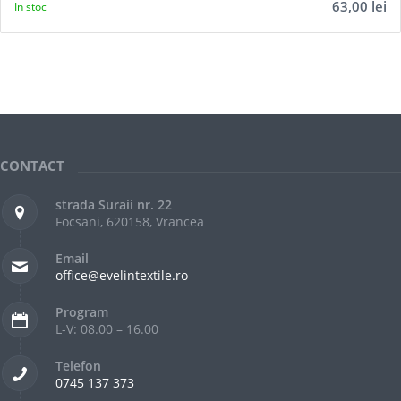
63,00
lei
In stoc
CONTACT
strada Suraii nr. 22
Focsani, 620158, Vrancea
Email
office@evelintextile.ro
Program
L-V: 08.00 – 16.00
Telefon
0745 137 373