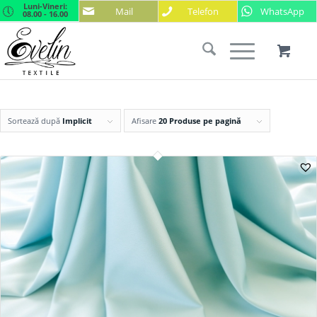
Luni-Vineri:
Mail
Telefon
WhatsApp
08.00 - 16.00
Sortează după
Implicit
Afisare
20 Produse pe pagină