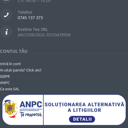
L-V: 08.00 – 16.00
Telefon
0745 137 373
Eveline Tex SRL
J40/2508/2020, RO33478908
CONTUL TĂU
Intră în cont
Ai uitat parola? Click aici!
GDPR
ANPC
Ce este SAL