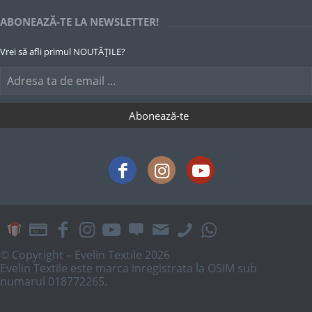
ABONEAZĂ-TE LA NEWSLETTER!
Vrei să afli primul NOUTĂȚILE?
© Copyright – Evelin Textile 2026
Evelin Textile este marca inregistrata la OSIM sub
numarul 018772265.