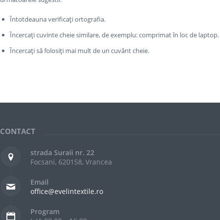
Întotdeauna verificați ortografia.
Încercați cuvinte cheie similare, de exemplu: comprimat în loc de laptop.
Încercați să folosiți mai mult de un cuvânt cheie.
CONTACT
strada Suraii nr. 22
Focsani, 620158, Vrancea
Email
office@evelintextile.ro
Program