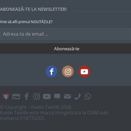
ABONEAZĂ-TE LA NEWSLETTER!
Vrei să afli primul NOUTĂȚILE?
© Copyright – Evelin Textile 2026
Evelin Textile este marca inregistrata la OSIM sub
numarul 018772265.