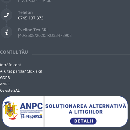
L-V: 08.00 – 16.00
Telefon
0745 137 373
Eveline Tex SRL
J40/2508/2020, RO33478908
CONTUL TĂU
Intră în cont
Ai uitat parola? Click aici!
GDPR
ANPC
Ce este SAL