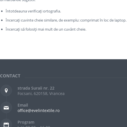
Întotdeauna verificați ortografia.
Încercați cuvinte cheie similare, de exemplu: comprimat în loc de laptop.
Încercați să folosiți mai mult de un cuvânt cheie.
CONTACT
strada Suraii nr. 22
Focsani, 620158, Vrancea
Email
office@evelintextile.ro
Program