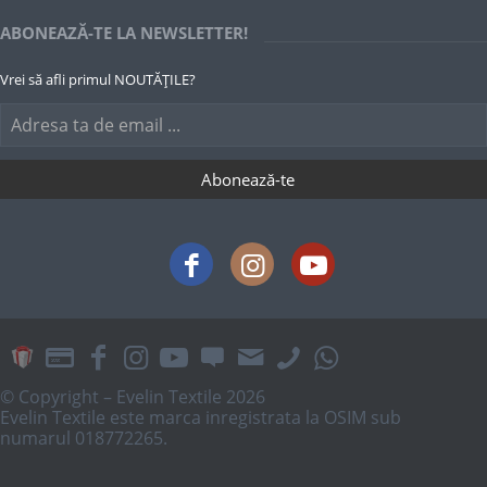
ABONEAZĂ-TE LA NEWSLETTER!
Vrei să afli primul NOUTĂȚILE?
© Copyright – Evelin Textile 2026
Evelin Textile este marca inregistrata la OSIM sub
numarul 018772265.