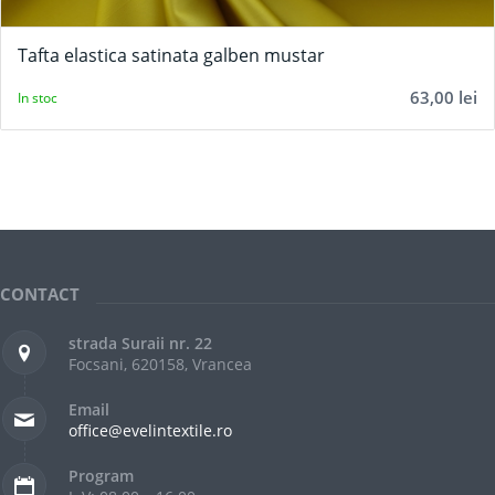
Tafta elastica satinata galben mustar
63,00
lei
In stoc
CONTACT
strada Suraii nr. 22
Focsani, 620158, Vrancea
Email
office@evelintextile.ro
Program