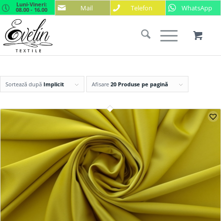
Luni-Vineri:
Mail
Telefon
WhatsApp
08.00 - 16.00
Sortează după
Implicit
Afisare
20 Produse pe pagină