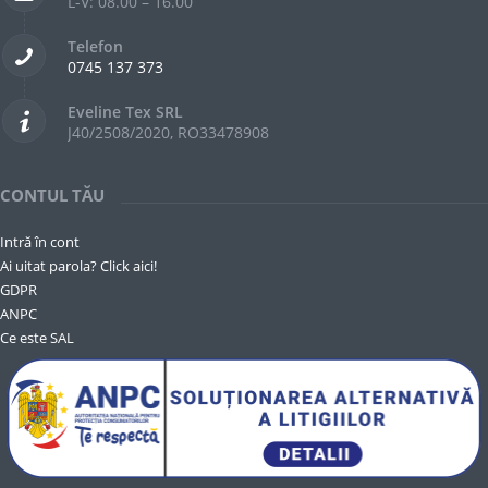
L-V: 08.00 – 16.00
Telefon
0745 137 373
Eveline Tex SRL
J40/2508/2020, RO33478908
CONTUL TĂU
Intră în cont
Ai uitat parola? Click aici!
GDPR
ANPC
Ce este SAL