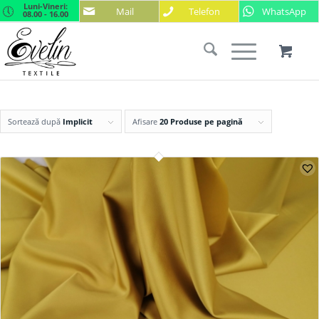
Luni-Vineri:
Mail
Telefon
WhatsApp
08.00 - 16.00
Sortează după
Implicit
Afisare
20 Produse pe pagină