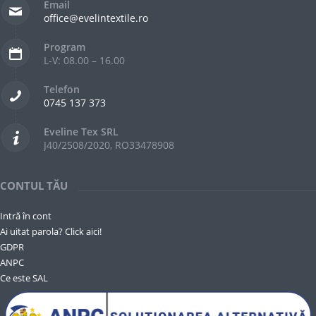
Email
office@evelintextile.ro
Program
L-V: 08.00 – 16.00
Telefon
0745 137 373
Eveline Tex SRL
J40/2508/2020, RO33478908
CONTUL TĂU
Intră în cont
Ai uitat parola? Click aici!
GDPR
ANPC
Ce este SAL