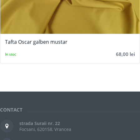
Tafta Oscar galben mustar
68,00
lei
In stoc
CONTACT
strada Suraii nr. 22
Focsani, 620158, Vrancea