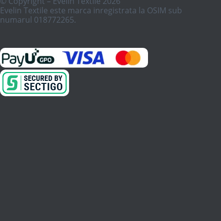
© Copyright – Evelin Textile 2026
Evelin Textile este marca inregistrata la OSIM sub
numarul 018772265.