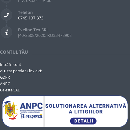
L-V: 08.00 – 16.00
Telefon
0745 137 373
Eveline Tex SRL
J40/2508/2020, RO33478908
CONTUL TĂU
Intră în cont
Ai uitat parola? Click aici!
GDPR
ANPC
Ce este SAL