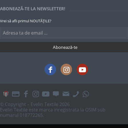
ABONEAZĂ-TE LA NEWSLETTER!
Vrei să afli primul NOUTĂȚILE?
© Copyright – Evelin Textile 2026
Evelin Textile este marca inregistrata la OSIM sub
numarul 018772265.