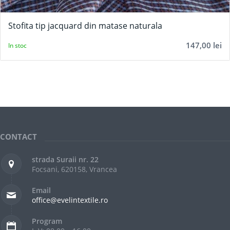
Stofita tip jacquard din matase naturala
147,00
lei
In stoc
CONTACT
strada Suraii nr. 22
Focsani, 620158, Vrancea
Email
office@evelintextile.ro
Program