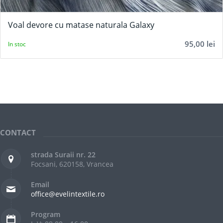
Voal devore cu matase naturala Galaxy
95,00
lei
In stoc
CONTACT
strada Suraii nr. 22
Focsani, 620158, Vrancea
Email
office@evelintextile.ro
Program