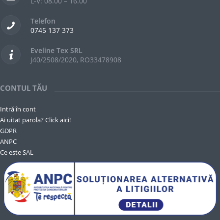
L-V: 08.00 – 16.00
Telefon
0745 137 373
Eveline Tex SRL
J40/2508/2020, RO33478908
CONTUL TĂU
Intră în cont
Ai uitat parola? Click aici!
GDPR
ANPC
Ce este SAL