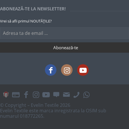
ABONEAZĂ-TE LA NEWSLETTER!
Vrei să afli primul NOUTĂȚILE?
© Copyright – Evelin Textile 2026
Evelin Textile este marca inregistrata la OSIM sub
numarul 018772265.