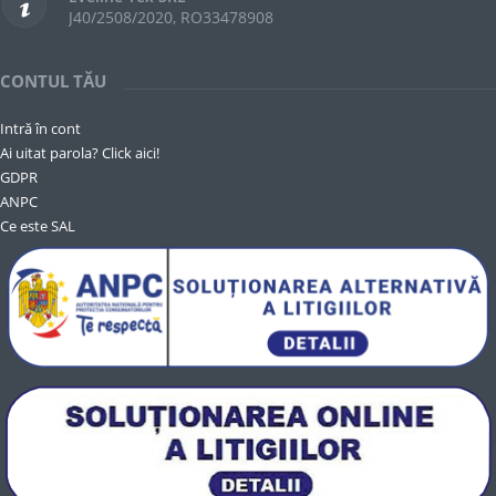
J40/2508/2020, RO33478908
CONTUL TĂU
Intră în cont
Ai uitat parola? Click aici!
GDPR
ANPC
Ce este SAL