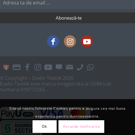
© Copyright – Evelin Textile 2026
Evelin Textile este marca inregistrata la OSIM sub
numarul 018772265.
Site-ul nostru foloseste Cookies pentru a asigura cea mai buna
experienta pentru dumneavoastra.
Ok
Ascunde notificarea