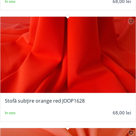
68,00
lei
In stoc
Stofă subțire orange red JOOP1628
68,00
lei
In stoc