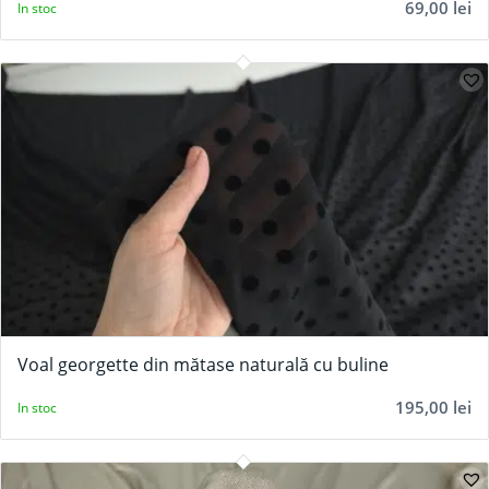
69,00
lei
In stoc
Voal georgette din mătase naturală cu buline
195,00
lei
In stoc