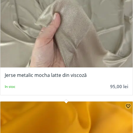
Jerse metalic mocha latte din viscoză
95,00
lei
In stoc