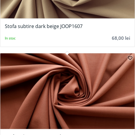
Stofa subtire dark beige JOOP1607
68,00
lei
In stoc