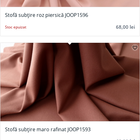
Stofă subțire roz piersică JOOP1596
68,00
lei
Stoc epuizat
Stofă subțire maro rafinat JOOP1593