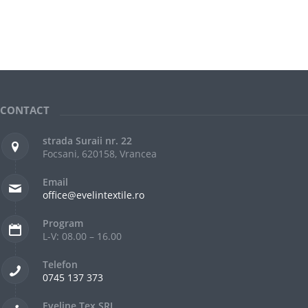
CONTACT
strada Suraii nr. 22
Focsani, 620158, Vrancea
Email
office@evelintextile.ro
Program
L-V: 08.00 – 16.00
Telefon
0745 137 373
Eveline Tex SRL