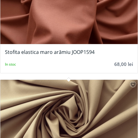
Stofita elastica maro arămiu JOOP1594
68,00
lei
In stoc