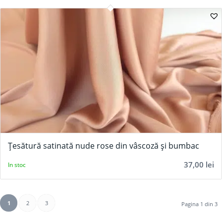
Țesătură satinată nude rose din vâscoză și bumbac
37,00
lei
In stoc
1
2
3
Pagina 1 din 3