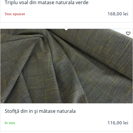
Triplu voal din matase naturala verde
168,00
lei
Stoc epuizat
Stofiță din in și mătase naturala
116,00
lei
In stoc