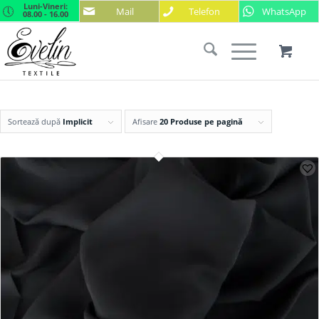
Luni-Vineri:
Mail
Telefon
WhatsApp
08.00 - 16.00
Sortează după
Implicit
Afisare
20 Produse pe pagină