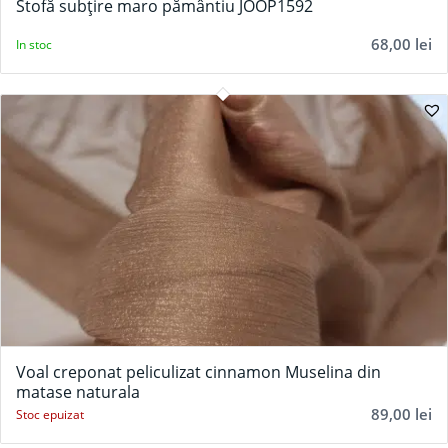
Stofă subțire maro pământiu JOOP1592
68,00
lei
In stoc
Voal creponat peliculizat cinnamon Muselina din
matase naturala
89,00
lei
Stoc epuizat