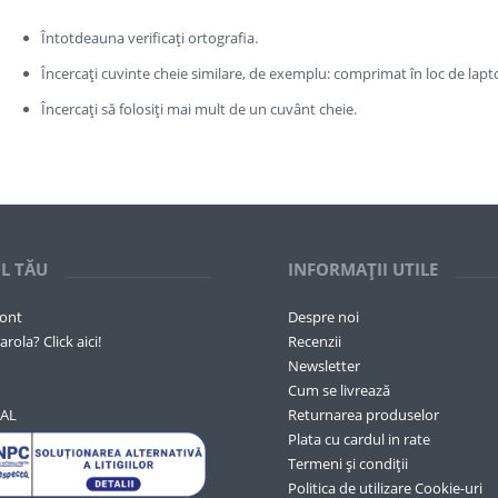
Întotdeauna verificați ortografia.
Încercați cuvinte cheie similare, de exemplu: comprimat în loc de lapt
Încercați să folosiți mai mult de un cuvânt cheie.
L TĂU
INFORMAȚII UTILE
cont
Despre noi
arola? Click aici!
Recenzii
Newsletter
Cum se livrează
SAL
Returnarea produselor
Plata cu cardul in rate
Termeni și condiții
Politica de utilizare Cookie-uri