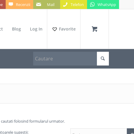
be
Recenzii
Mail
Telefon
WhatsApp
ct
Blog
Log In
Favorite
a cautati folosind formularul urmator.
toarele sugestii: