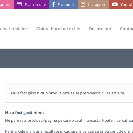
Cadou
Plata in rate
Facebook
Instagram
Youtu
ea materialelor
Ghidul fibrelor textile
Despre noi
Conta
Nu a fost găsit niciun produs care să se potrivească cu selecția ta.
Nu a fost gasit nimic
Ne pare rau, produsul/pagina pe care o cauti nu exista. Poate incercati s
Pentru cele mai bune rezultate in căutare, incercati sa tineti cont de urma