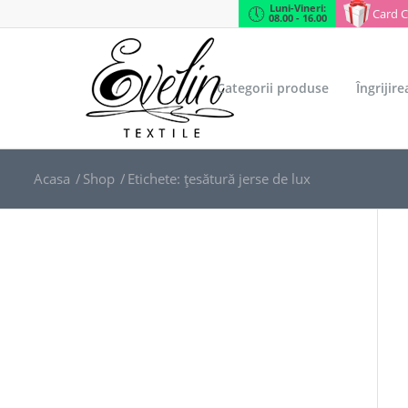
Luni-Vineri:
Card 
08.00 - 16.00
Categorii produse
Îngrijir
Acasa
/
Shop
/
Etichete: țesătură jerse de lux