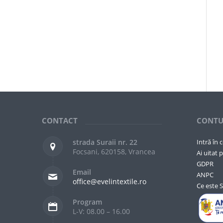
CONTACT
CONTU
strada Suraii nr. 22
Intră în 
Focsani, 620158, Vrancea
Ai uitat p
GDPR
Email
ANPC
office@evelintextile.ro
Ce este 
Program
L-V: 08.00 – 16.00