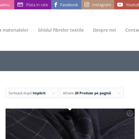
Cadou
Plata in rate
Facebook
Instagram
Youtu
ea materialelor
Ghidul fibrelor textile
Despre noi
Conta
Sortează după
Implicit
Afisare
20 Produse pe pagină