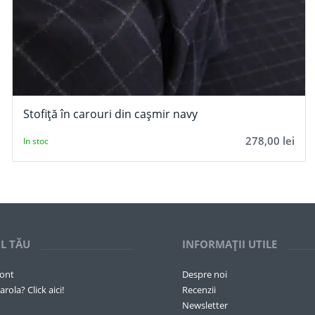
Stofiță în carouri din cașmir navy
278,00
lei
In stoc
L TĂU
INFORMAȚII UTILE
cont
Despre noi
arola? Click aici!
Recenzii
Newsletter