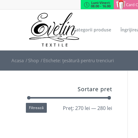
Luni-Vineri:
Card 
08.00 - 16.00
Categorii produse
Îngrijir
Acasa
/
Shop
/
Etichete: țesătură pentru trenciuri
Sortare pret
Preț:
270 lei
—
280 lei
Filtrează