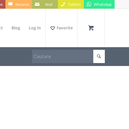
be
Recenzii
Mail
Telefon
WhatsApp
ct
Blog
Log In
Favorite