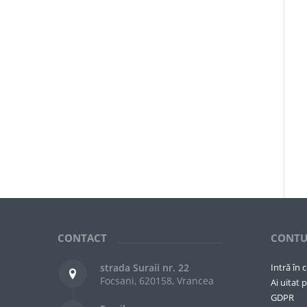
CONTACT
CONTU
strada Suraii nr. 22
Intră în 
Focsani, 620158, Vrancea
Ai uitat p
GDPR