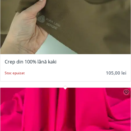
Crep din 100% lână kaki
105,00
lei
Stoc epuizat