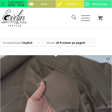
Luni-Vineri:
Mail
Telefon
WhatsApp
08.00 - 16.00
Sortează după
Implicit
Afisare
20 Produse pe pagină