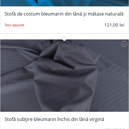
Stofă de costum bleumarin din lână și mătase naturală
121,00
lei
Stoc epuizat
Stofă subțire bleumarin închis din lână virgină