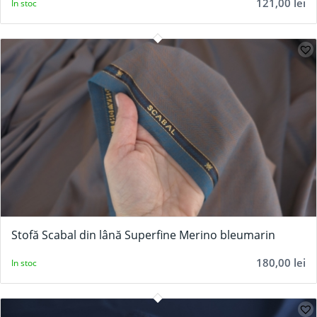
121,00
lei
In stoc
Stofă Scabal din lână Superfine Merino bleumarin
180,00
lei
In stoc