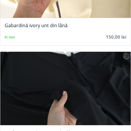
Gabardină ivory unt din lână
150,00
lei
In stoc