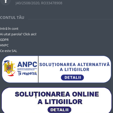
J40/2508/2020, RO33478908
CONTUL TĂU
Intră în cont
Ai uitat parola? Click aici!
GDPR
ANPC
Ce este SAL