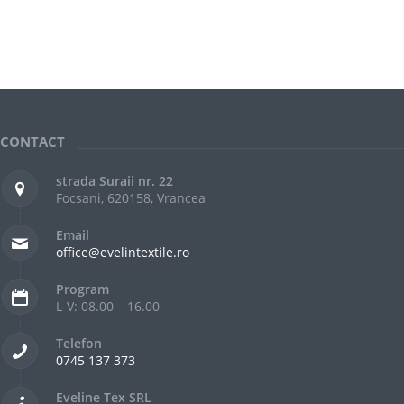
CONTACT
strada Suraii nr. 22
Focsani, 620158, Vrancea
Email
office@evelintextile.ro
Program
L-V: 08.00 – 16.00
Telefon
0745 137 373
Eveline Tex SRL