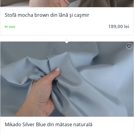
Stofă mocha brown din lână și cașmir
189,00
lei
In stoc
Mikado Silver Blue din mătase naturală