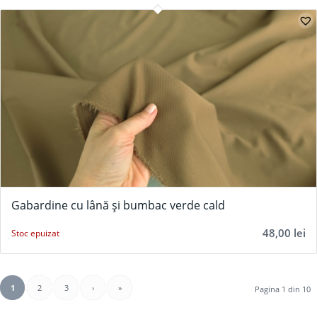
Gabardine cu lână și bumbac verde cald
48,00
lei
Stoc epuizat
1
2
3
›
»
Pagina 1 din 10