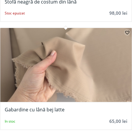
Stofă neagră de costum din lână
98,00
lei
Stoc epuizat
Gabardine cu lână bej latte
65,00
lei
In stoc