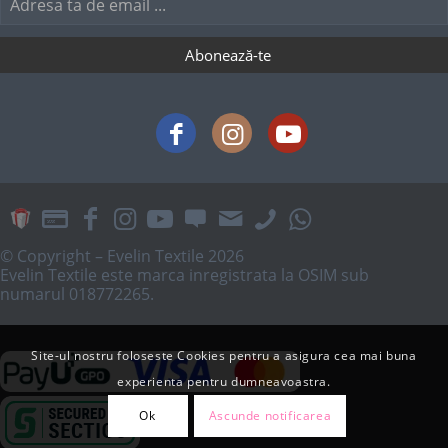
© Copyright – Evelin Textile 2026
Evelin Textile este marca inregistrata la OSIM sub
numarul 018772265.
Site-ul nostru foloseste Cookies pentru a asigura cea mai buna
experienta pentru dumneavoastra.
Ok
Ascunde notificarea