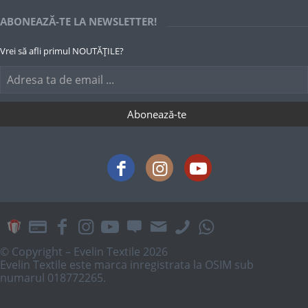
ABONEAZĂ-TE LA NEWSLETTER!
Vrei să afli primul NOUTĂȚILE?
© Copyright – Evelin Textile 2026
Evelin Textile este marca inregistrata la OSIM sub
numarul 018772265.