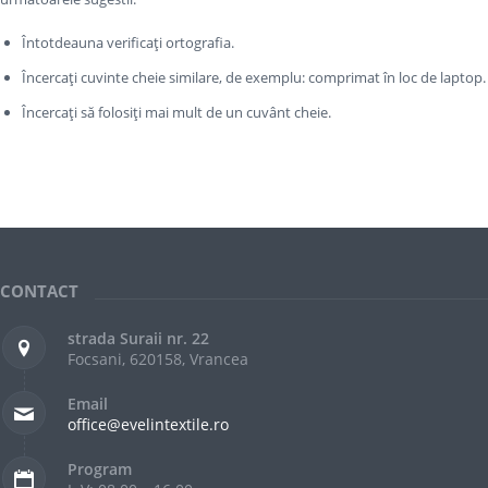
Întotdeauna verificați ortografia.
Încercați cuvinte cheie similare, de exemplu: comprimat în loc de laptop.
Încercați să folosiți mai mult de un cuvânt cheie.
CONTACT
strada Suraii nr. 22
Focsani, 620158, Vrancea
Email
office@evelintextile.ro
Program