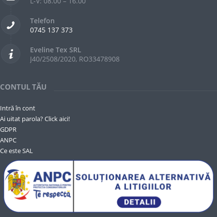
L-V: 08.00 – 16.00
Telefon
0745 137 373
Eveline Tex SRL
J40/2508/2020, RO33478908
CONTUL TĂU
Intră în cont
Ai uitat parola? Click aici!
GDPR
ANPC
Ce este SAL