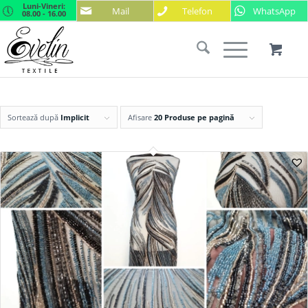
Luni-Vineri:
Mail
Telefon
WhatsApp
08.00 - 16.00
Sortează după
Implicit
Afisare
20 Produse pe pagină