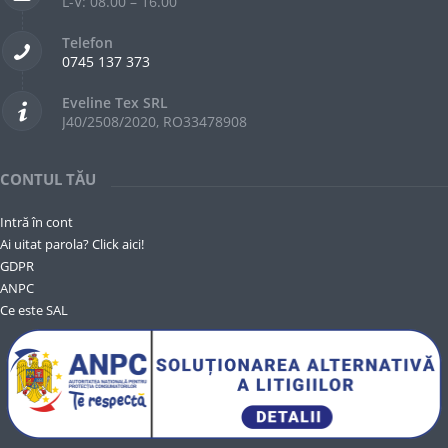
L-V: 08.00 – 16.00
Telefon
0745 137 373
Eveline Tex SRL
J40/2508/2020, RO33478908
CONTUL TĂU
Intră în cont
Ai uitat parola? Click aici!
GDPR
ANPC
Ce este SAL