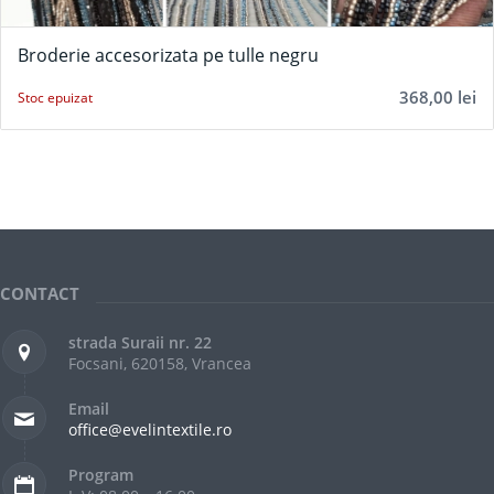
Broderie accesorizata pe tulle negru
368,00
lei
Stoc epuizat
CONTACT
strada Suraii nr. 22
Focsani, 620158, Vrancea
Email
office@evelintextile.ro
Program