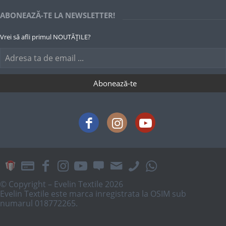
ABONEAZĂ-TE LA NEWSLETTER!
Vrei să afli primul NOUTĂȚILE?
© Copyright – Evelin Textile 2026
Evelin Textile este marca inregistrata la OSIM sub
numarul 018772265.