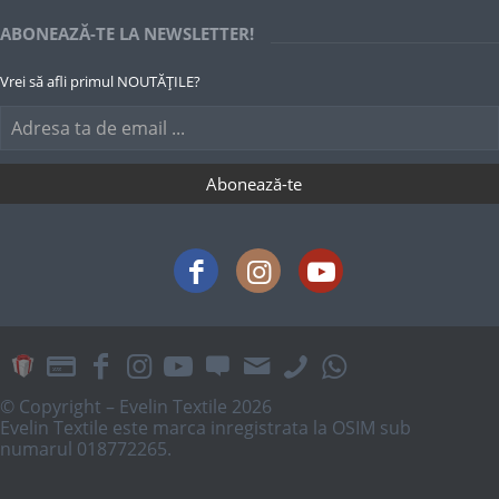
ABONEAZĂ-TE LA NEWSLETTER!
Vrei să afli primul NOUTĂȚILE?
© Copyright – Evelin Textile 2026
Evelin Textile este marca inregistrata la OSIM sub
numarul 018772265.