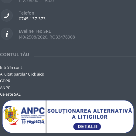
L-V: 08.00 – 16.00
Telefon
0745 137 373
Eveline Tex SRL
J40/2508/2020, RO33478908
CONTUL TĂU
Intră în cont
Ai uitat parola? Click aici!
GDPR
ANPC
Ce este SAL