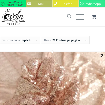
Luni-Vineri:
Mail
Telefon
WhatsApp
08.00 - 16.00
Sortează după
Implicit
Afisare
20 Produse pe pagină