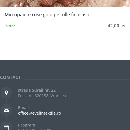
Micropaiete rose gold pe tulle fin elastic
42,00
lei
In stoc
CONTACT
strada Suraii nr. 22
Focsani, 620158, Vrancea
Email
office@evelintextile.ro
Program