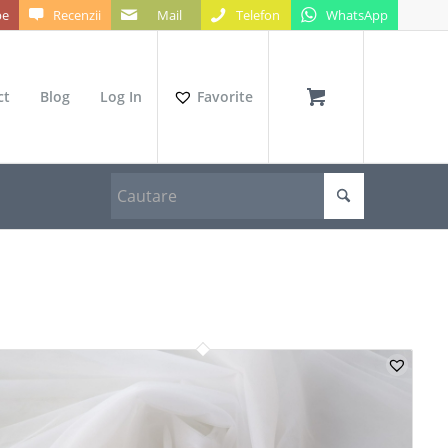
be
Recenzii
Mail
Telefon
WhatsApp
ct
Blog
Log In
Favorite