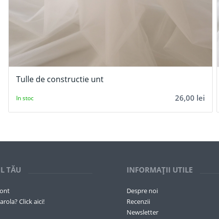
Tulle de constructie unt
26,00
lei
In stoc
L TĂU
INFORMAȚII UTILE
cont
Despre noi
arola? Click aici!
Recenzii
Newsletter