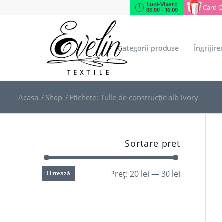
Luni-Vineri:
Card 
08.00 - 16.00
Categorii produse
Îngrijir
Acasa
/
Shop
/
Etichete: Tulle de construcție alb ivory
Sortare pret
Preț:
20 lei
—
30 lei
Filtrează