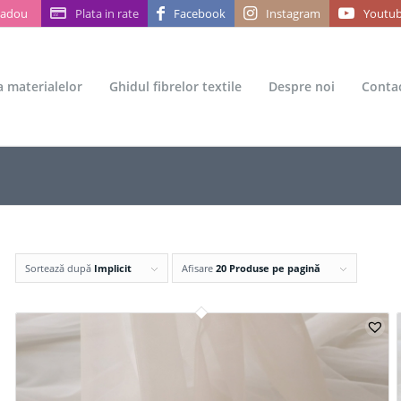
Cadou
Plata in rate
Facebook
Instagram
Youtu
ea materialelor
Ghidul fibrelor textile
Despre noi
Conta
Sortează după
Implicit
Afisare
20 Produse pe pagină