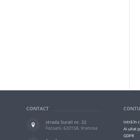
CONTACT
CONTU
strada Suraii nr. 22
Intră în 
Focsani, 620158, Vrancea
Ai uitat p
GDPR