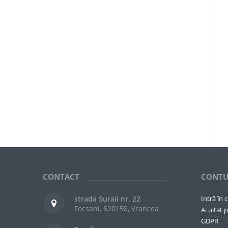
CONTACT
CONTU
strada Suraii nr. 22
Intră în 
Focsani, 620158, Vrancea
Ai uitat p
GDPR