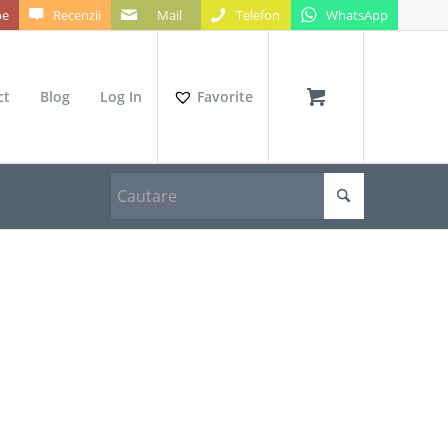
be
Recenzii
Mail
Telefon
WhatsApp
ct
Blog
Log In
Favorite