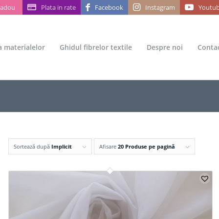
Cadou
Plata in rate
Facebook
Instagram
Youtu
ea materialelor
Ghidul fibrelor textile
Despre noi
Conta
Sortează după
Implicit
Afisare
20 Produse pe pagină