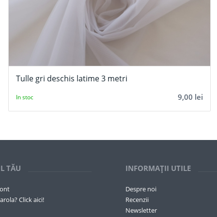
Tulle gri deschis latime 3 metri
9,00
lei
In stoc
L TĂU
INFORMAȚII UTILE
cont
Despre noi
arola? Click aici!
Recenzii
Newsletter