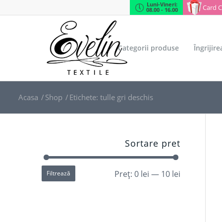
Luni-Vineri:
Card 
08.00 - 16.00
Categorii produse
Îngrijir
Acasa
/
Shop
/
Etichete: tulle gri deschis
Sortare pret
Preț:
0 lei
—
10 lei
Filtrează