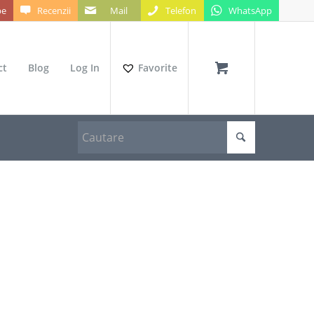
be
Recenzii
Mail
Telefon
WhatsApp
ct
Blog
Log In
Favorite