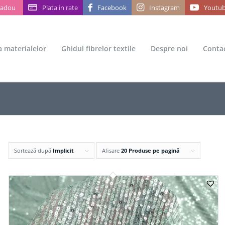
Cadou
Plata in rate
Facebook
Instagram
Youtu
ea materialelor
Ghidul fibrelor textile
Despre noi
Conta
Sortează după
Implicit
Afisare
20 Produse pe pagină