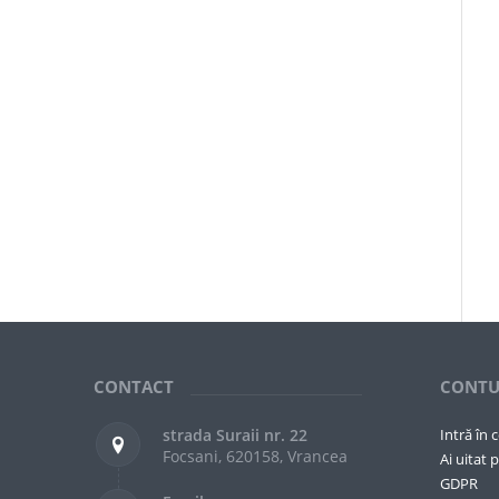
CONTACT
CONTU
strada Suraii nr. 22
Intră în 
Focsani, 620158, Vrancea
Ai uitat p
GDPR