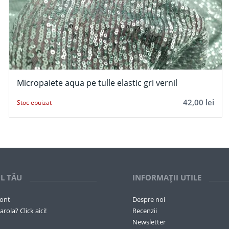
Micropaiete aqua pe tulle elastic gri vernil
42,00
lei
Stoc epuizat
L TĂU
INFORMAȚII UTILE
cont
Despre noi
arola? Click aici!
Recenzii
Newsletter