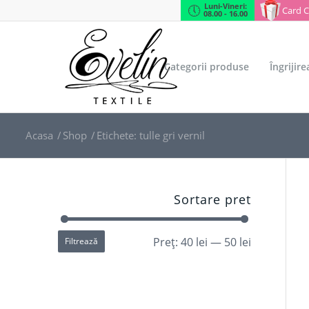
Luni-Vineri:
Card 
08.00 - 16.00
Categorii produse
Îngrijir
Acasa
/
Shop
/
Etichete: tulle gri vernil
Sortare pret
Preț:
40 lei
—
50 lei
Filtrează