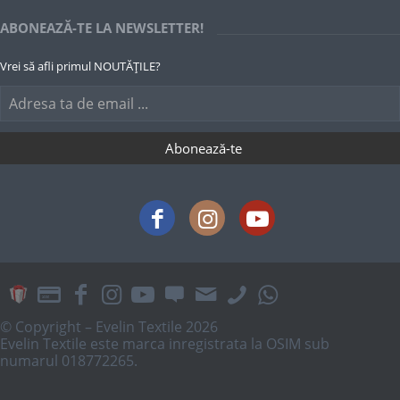
ABONEAZĂ-TE LA NEWSLETTER!
Vrei să afli primul NOUTĂȚILE?
© Copyright – Evelin Textile 2026
Evelin Textile este marca inregistrata la OSIM sub
numarul 018772265.