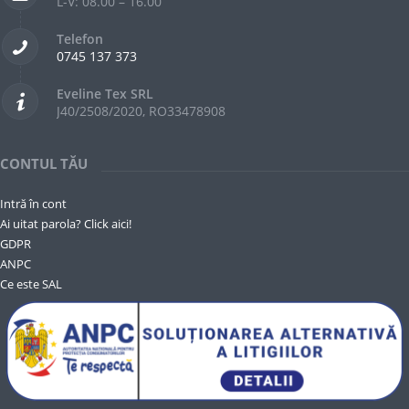
L-V: 08.00 – 16.00
Telefon
0745 137 373
Eveline Tex SRL
J40/2508/2020, RO33478908
CONTUL TĂU
Intră în cont
Ai uitat parola? Click aici!
GDPR
ANPC
Ce este SAL