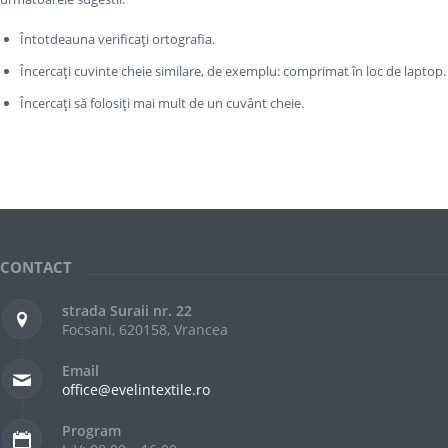
Întotdeauna verificați ortografia.
Încercați cuvinte cheie similare, de exemplu: comprimat în loc de laptop.
Încercați să folosiți mai mult de un cuvânt cheie.
CONTACT
strada Suraii nr. 22
Focsani, 620158, Vrancea
Email
office@evelintextile.ro
Program