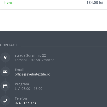
184,00
lei
In stoc
CONTACT
strada Suraii nr. 22
Focsani, 620158, Vrancea
Email
office@evelintextile.ro
Program
L-V: 08.00 – 16.00
Telefon
0745 137 373