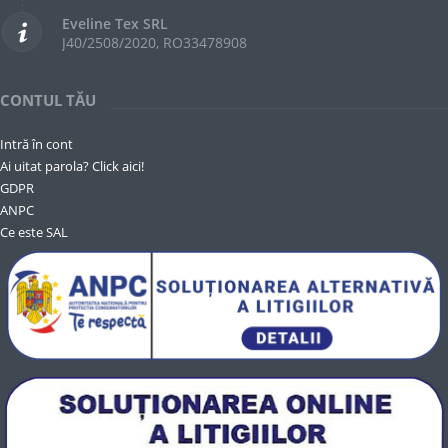
Eveline Tex SRL
J40/2508/2020, RO33478908
CONTUL TĂU
Intră în cont
Ai uitat parola? Click aici!
GDPR
ANPC
Ce este SAL