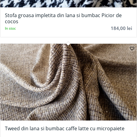
5.00
Stofa groasa impletita din lana si bumbac Picior de
cocos
184,00
lei
In stoc
5.00
Tweed din lana si bumbac caffe latte cu micropaiete