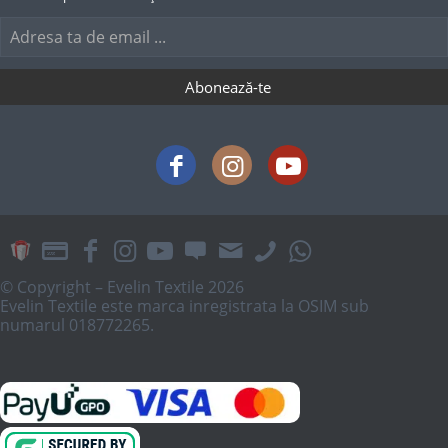
© Copyright – Evelin Textile 2026
Evelin Textile este marca inregistrata la OSIM sub
numarul 018772265.