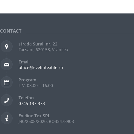
CONTACT
strada Suraii nr. 22
Focsani, 620158, Vrancea
Email
office@evelintextile.ro
Program
L-V: 08.00 – 16.00
Telefon
0745 137 373
Eveline Tex SRL
J40/2508/2020, RO33478908