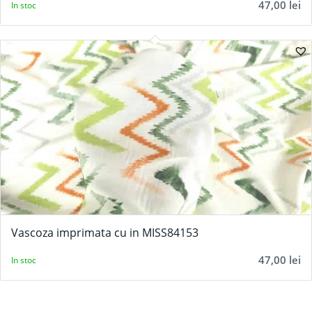
47,00
lei
In stoc
Vascoza imprimata cu in MISS84153
47,00
lei
In stoc