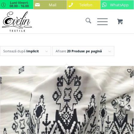
Luni-Vineri:
Mail
Telefon
WhatsApp
08.00 - 16.00
Sortează după
Implicit
Afisare
20 Produse pe pagină