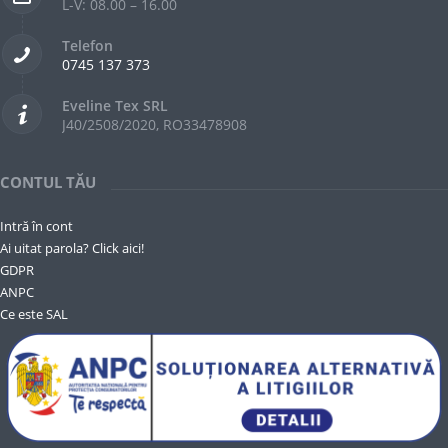
L-V: 08.00 – 16.00
Telefon
0745 137 373
Eveline Tex SRL
J40/2508/2020, RO33478908
CONTUL TĂU
Intră în cont
Ai uitat parola? Click aici!
GDPR
ANPC
Ce este SAL