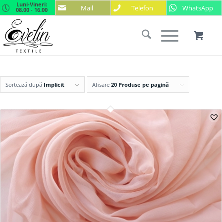
Luni-Vineri:
Mail
Telefon
WhatsApp
08.00 - 16.00
Sortează după
Implicit
Afisare
20 Produse pe pagină