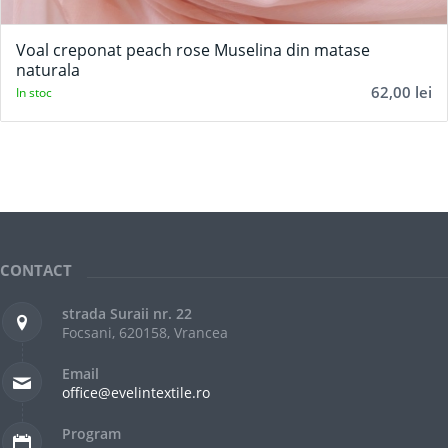
Voal creponat peach rose Muselina din matase
naturala
62,00
lei
In stoc
CONTACT
strada Suraii nr. 22
Focsani, 620158, Vrancea
Email
office@evelintextile.ro
Program