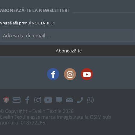
ABONEAZĂ-TE LA NEWSLETTER!
Vrei să afli primul NOUTĂȚILE?
© Copyright – Evelin Textile 2026
Evelin Textile este marca inregistrata la OSIM sub
numarul 018772265.