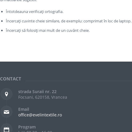
Întotdeauna verificați ortografia.
Încercați cuvinte cheie similare, de exemplu: comprimat în loc de laptop.
Încercați să folosiți mai mult de un cuvânt cheie.
CONTACT
strada Suraii nr. 22
Focsani, 620158, Vrancea
Email
office@evelintextile.ro
Program