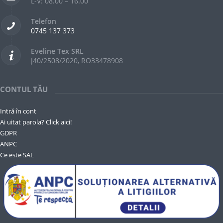
L-V: 08.00 – 16.00
Telefon
0745 137 373
Eveline Tex SRL
J40/2508/2020, RO33478908
CONTUL TĂU
Intră în cont
Ai uitat parola? Click aici!
GDPR
ANPC
Ce este SAL