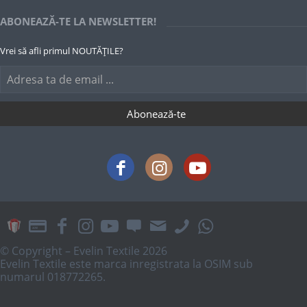
ABONEAZĂ-TE LA NEWSLETTER!
Vrei să afli primul NOUTĂȚILE?
© Copyright – Evelin Textile 2026
Evelin Textile este marca inregistrata la OSIM sub
numarul 018772265.