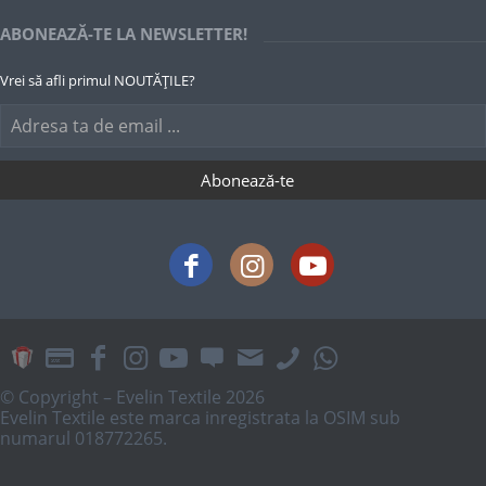
ABONEAZĂ-TE LA NEWSLETTER!
Vrei să afli primul NOUTĂȚILE?
© Copyright – Evelin Textile 2026
Evelin Textile este marca inregistrata la OSIM sub
numarul 018772265.