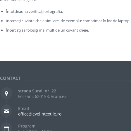
Întotdeauna verificați ortografia.
Încercați cuvinte cheie similare, de exemplu: comprimat în loc de laptop.
Încercați să folosiți mai mult de un cuvânt cheie.
CONTACT
strada Suraii nr. 22
Focsani, 620158, Vrancea
Email
office@evelintextile.ro
Program