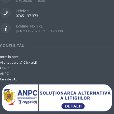
L-V: 08.00 – 16.00
Telefon
0745 137 373
Eveline Tex SRL
J40/2508/2020, RO33478908
CONTUL TĂU
Intră în cont
Ai uitat parola? Click aici!
GDPR
ANPC
Ce este SAL