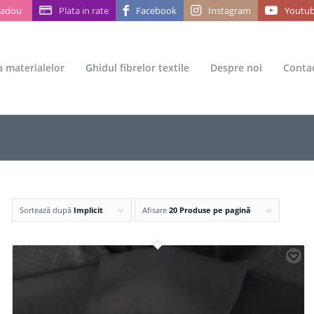
Cadou
Plata in rate
Facebook
Instagram
Youtu
ea materialelor
Ghidul fibrelor textile
Despre noi
Conta
Sortează după
Implicit
Afisare
20 Produse pe pagină