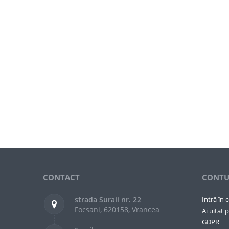
CONTACT
CONTU
strada Suraii nr. 22
Intră în 
Focsani, 620158, Vrancea
Ai uitat p
GDPR