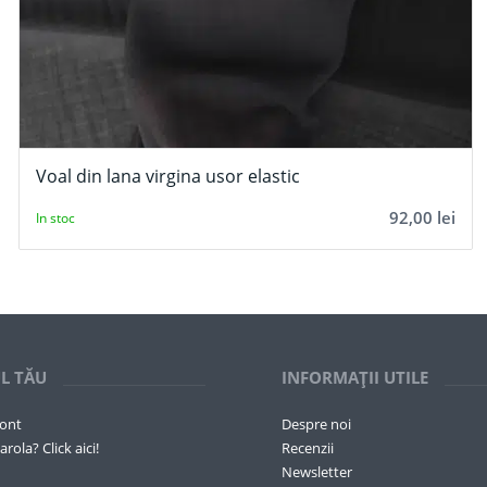
Voal din lana virgina usor elastic
92,00
lei
In stoc
L TĂU
INFORMAȚII UTILE
cont
Despre noi
arola? Click aici!
Recenzii
Newsletter