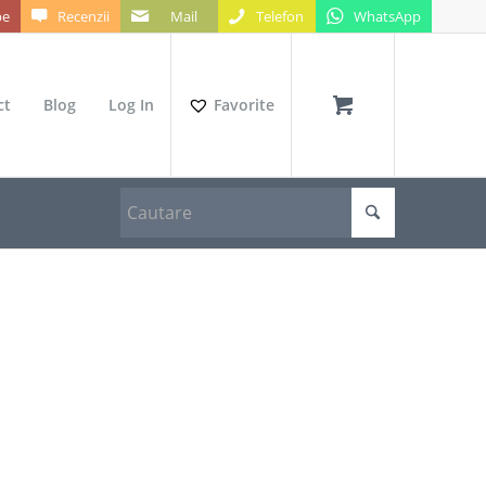
be
Recenzii
Mail
Telefon
WhatsApp
ct
Blog
Log In
Favorite