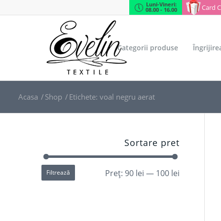
Luni-Vineri:
Card 
08.00 - 16.00
Categorii produse
Îngrijir
Acasa
/
Shop
/
Etichete: voal negru aerat
Sortare pret
Preț:
90 lei
—
100 lei
Filtrează