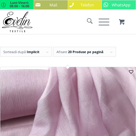
Luni-Vineri:
Mail
Telefon
WhatsApp
08.00 - 16.00
Sortează după
Implicit
Afisare
20 Produse pe pagină