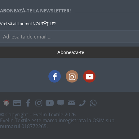
ABONEAZĂ-TE LA NEWSLETTER!
Vrei să afli primul NOUTĂȚILE?
© Copyright – Evelin Textile 2026
Evelin Textile este marca inregistrata la OSIM sub
numarul 018772265.