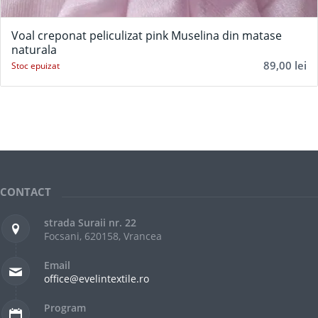
Voal creponat peliculizat pink Muselina din matase
naturala
89,00
lei
Stoc epuizat
CONTACT
strada Suraii nr. 22
Focsani, 620158, Vrancea
Email
office@evelintextile.ro
Program