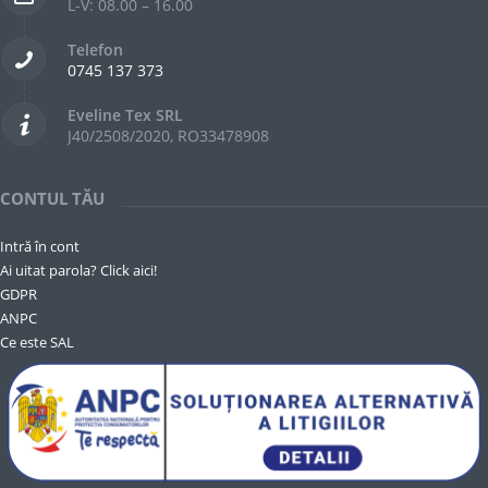
L-V: 08.00 – 16.00
Telefon
0745 137 373
Eveline Tex SRL
J40/2508/2020, RO33478908
CONTUL TĂU
Intră în cont
Ai uitat parola? Click aici!
GDPR
ANPC
Ce este SAL