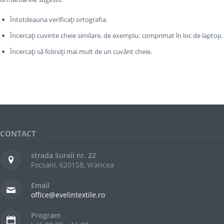
Întotdeauna verificați ortografia.
Încercați cuvinte cheie similare, de exemplu: comprimat în loc de laptop.
Încercați să folosiți mai mult de un cuvânt cheie.
CONTACT
strada Suraii nr. 22
Focsani, 620158, Vrancea
Email
office@evelintextile.ro
Program