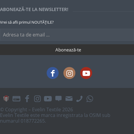
ABONEAZĂ-TE LA NEWSLETTER!
Vrei să afli primul NOUTĂȚILE?
© Copyright – Evelin Textile 2026
Evelin Textile este marca inregistrata la OSIM sub
numarul 018772265.