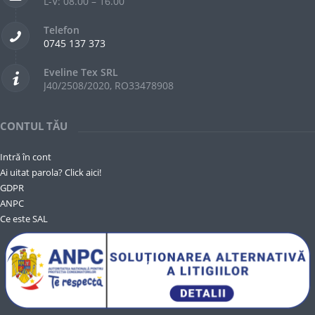
L-V: 08.00 – 16.00
Telefon
0745 137 373
Eveline Tex SRL
J40/2508/2020, RO33478908
CONTUL TĂU
Intră în cont
Ai uitat parola? Click aici!
GDPR
ANPC
Ce este SAL