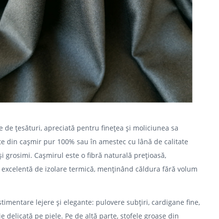
e de țesături, apreciată pentru finețea și moliciunea sa
ate din cașmir pur 100% sau în amestec cu lână de calitate
 și grosimi. Cașmirul este o fibră naturală prețioasă,
a excelentă de izolare termică, menținând căldura fără volum
timentare lejere și elegante: pulovere subțiri, cardigane fine,
e delicată pe piele. Pe de altă parte, stofele groase din