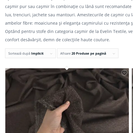
cașmir pur sau cașmir în combinație cu lână sunt recomandate p
lux, trenciuri, jachete sau mantouri. Amestecurile de cașmir cu
ambelor fibre: moaiciunea și eleganța cașmirului cu rezistența și 
Optând pentru stofe din categoria cașmir de la Evelin Textile, ve
confort desăvârșit, demn de colecțiile haute couture.
Sortează după
Implicit
Afisare
20 Produse pe pagină