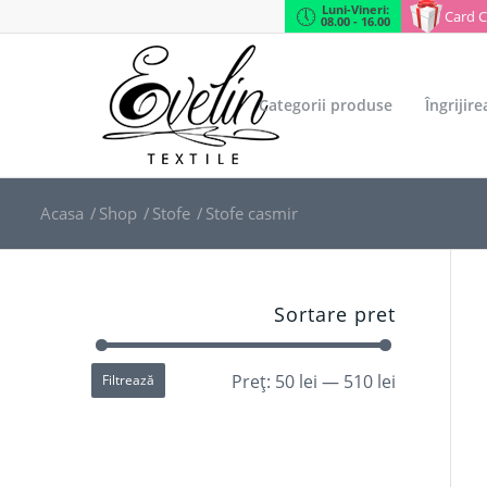
Luni-Vineri:
Card 
08.00 - 16.00
Categorii produse
Îngrijir
Acasa
/
Shop
/
Stofe
/
Stofe casmir
Sortare pret
Preț:
50 lei
—
510 lei
Filtrează