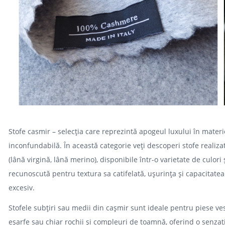
Stofe casmir – selecția care reprezintă apogeul luxului în materi
inconfundabilă. În această categorie veți descoperi stofe realiz
(lână virgină, lână merino), disponibile într-o varietate de culori
recunoscută pentru textura sa catifelată, ușurința și capacitate
excesiv.
Stofele subțiri sau medii din cașmir sunt ideale pentru piese ves
eșarfe sau chiar rochii și compleuri de toamnă, oferind o senzați