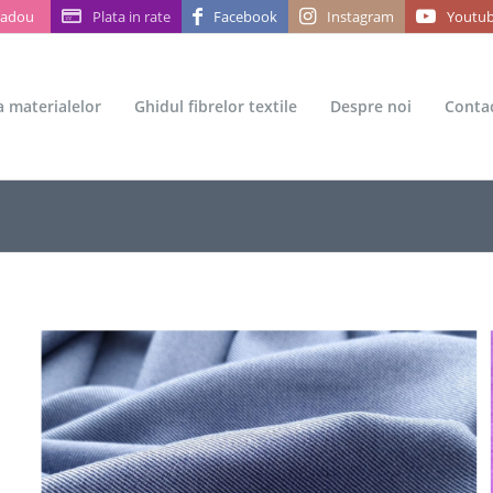
Cadou
Plata in rate
Facebook
Instagram
Youtu
ea materialelor
Ghidul fibrelor textile
Despre noi
Conta