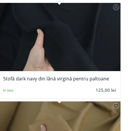
Stofă dark navy din lână virgină pentru paltoane
125,00
lei
In stoc