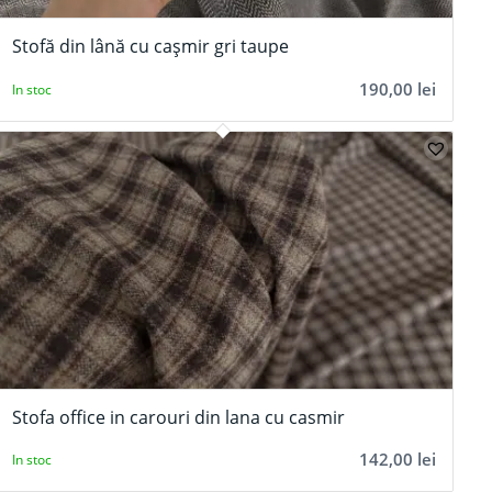
Stofă din lână cu cașmir gri taupe
190,00
lei
In stoc
Stofa office in carouri din lana cu casmir
142,00
lei
In stoc