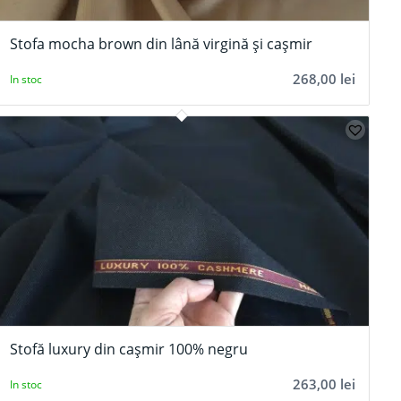
Stofa mocha brown din lână virgină și cașmir
268,00
lei
In stoc
Stofă luxury din cașmir 100% negru
263,00
lei
In stoc