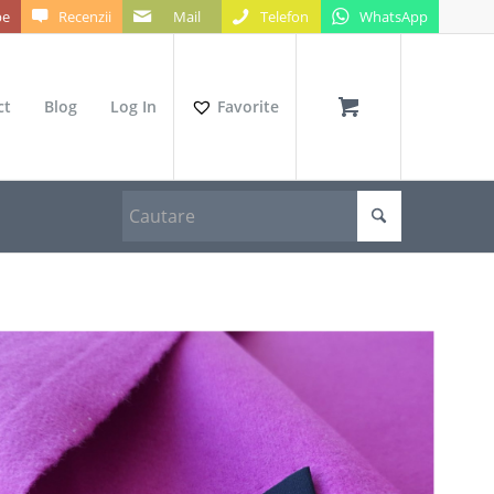
be
Recenzii
Mail
Telefon
WhatsApp
ct
Blog
Log In
Favorite