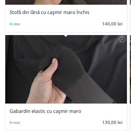
Stofă din lână cu cașmir maro închis
140,00
lei
In stoc
Gabardin elastic cu cașmir maro
130,00
lei
In stoc