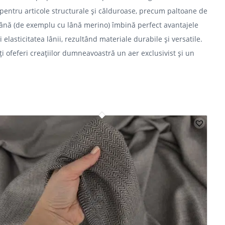
entru articole structurale și călduroase, precum paltoane de
 lână (de exemplu cu lână merino) îmbină perfect avantajele
elasticitatea lânii, rezultând materiale durabile și versatile.
ți ofeferi creațiilor dumneavoastră un aer exclusivist și un