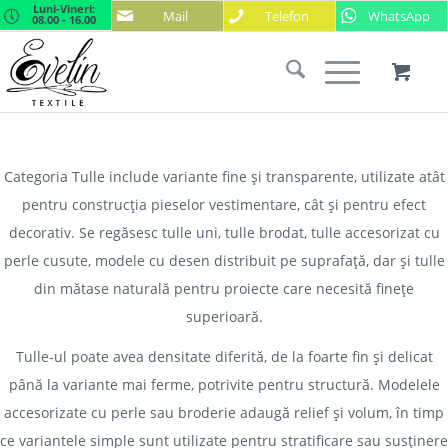
Luni-Vineri:
Mail
Telefon
WhatsApp
08.00 - 16.00
Categoria Tulle include variante fine și transparente, utilizate atât
pentru construcția pieselor vestimentare
, cât și
pentru efect
decorativ
. Se regăsesc
tulle uni
,
tulle brodat
,
tulle accesorizat cu
perle cusute
,
modele cu desen
distribuit pe suprafață, dar și
tulle
din mătase naturală
pentru proiecte care necesită finețe
superioară.
Tulle-ul poate avea densitate diferită, de la foarte fin și delicat
până la variante mai ferme, potrivite pentru structură. Modelele
accesorizate cu perle sau broderie adaugă relief și volum, în timp
ce variantele simple sunt utilizate pentru stratificare sau susținere