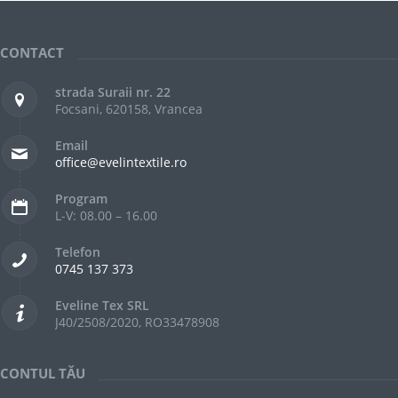
CONTACT
strada Suraii nr. 22
Focsani, 620158, Vrancea
Email
office@evelintextile.ro
Program
L-V: 08.00 – 16.00
Telefon
0745 137 373
Eveline Tex SRL
J40/2508/2020, RO33478908
CONTUL TĂU