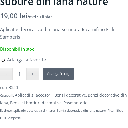
subtire din lana nature
19,00
lei
/metru liniar
Aplicatie decorativa din lana semnata Ricamificio F.Lli
Samperisi.
Disponibil in stoc
Adauga la favorite
Adaugă în coș
R353
COD:
Aplicatii si accesorii
Benzi decorative
Benzi decorative din
Categorii:
,
,
lana
Benzi si borduri decorative
Pasmanterie
,
,
Etichete:
aplicatie decorativa din lana
,
Banda decorativa din lana nature
,
Ricamificio
F.Lli Samperisi