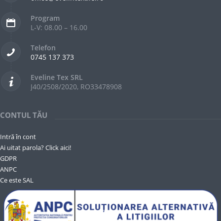
Program
L-V: 08.00 – 16.00
Telefon
0745 137 373
Eveline Tex SRL
J40/2508/2020, RO33478908
CONTUL TĂU
Intră în cont
Ai uitat parola? Click aici!
GDPR
ANPC
Ce este SAL